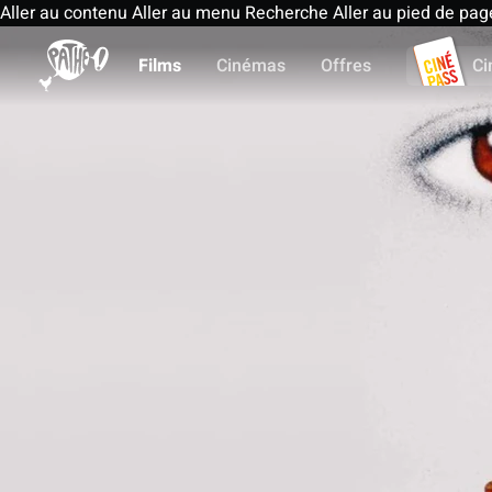
Aller au contenu
Aller au menu
Recherche
Aller au pied de pag
Films
Cinémas
Offres
Ci