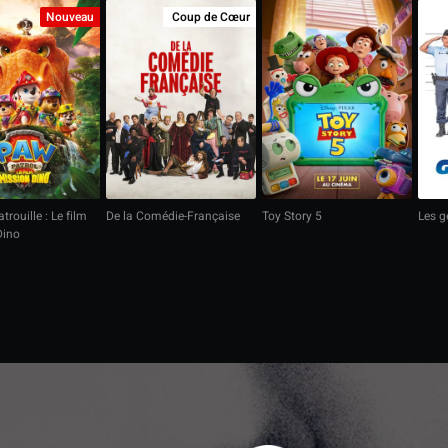
Nouveau
Coup de Cœur
trouille : Le film
De la Comédie-Française
Toy Story 5
Les 
Dino