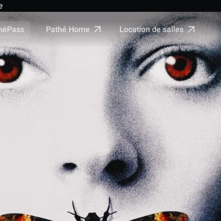
e
Pathé Home
Location de salles
néPass