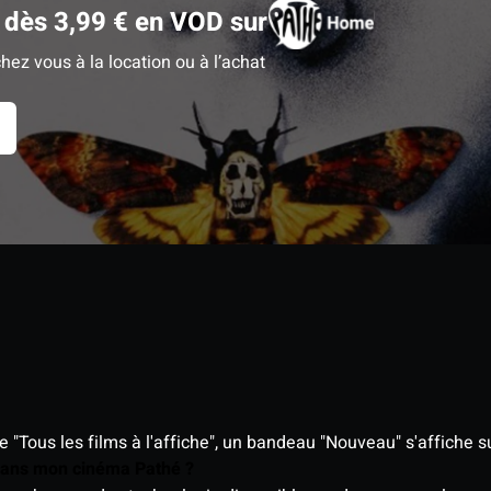
 dès 3,99 € en VOD sur
hez vous à la location ou à l’achat
"Tous les films à l'affiche", un bandeau "Nouveau" s'affiche su
 dans mon cinéma Pathé ?