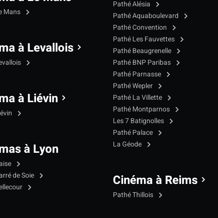
Pathé Alésia
Le Mans
Pathé Aquaboulevard
Pathé Convention
Pathé Les Fauvettes
ma à Levallois
Pathé Beaugrenelle
evallois
Pathé BNP Paribas
Pathé Parnasse
Pathé Wepler
ma à Liévin
Pathé La Villette
Pathé Montparnos
iévin
Les 7 Batignolles
Pathé Palace
La Géode
mas à Lyon
aise
arré de Soie
Cinéma à Reims
ellecour
Pathé Thillois