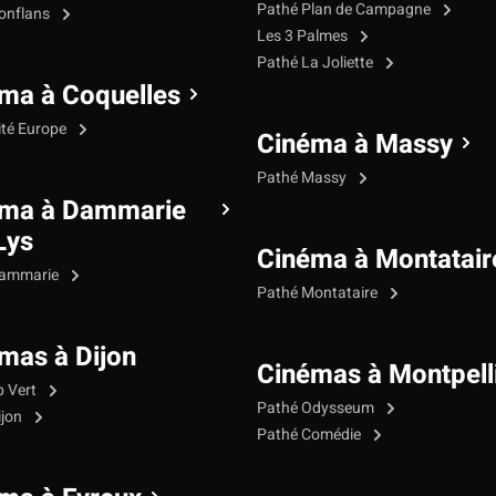
Pathé Plan de Campagne
onflans
Les 3 Palmes
Pathé La Joliette
ma à Coquelles
ité Europe
Cinéma à Massy
Pathé Massy
éma à Dammarie
Lys
Cinéma à Montatair
Dammarie
Pathé Montataire
mas à Dijon
Cinémas à Montpell
p Vert
Pathé Odysseum
ijon
Pathé Comédie