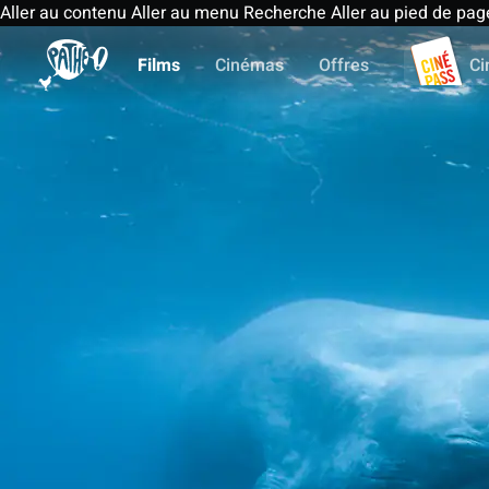
Aller au contenu
Aller au menu
Recherche
Aller au pied de pag
Films
Cinémas
Offres
Ci