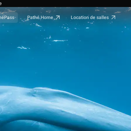
e
Pathé Home
Location de salles
néPass