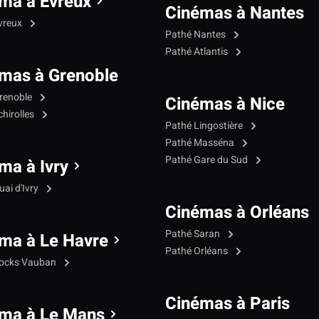
ma à Evreux
Cinémas à Nantes
vreux
Pathé Nantes
Pathé Atlantis
mas à Grenoble
renoble
Cinémas à Nice
hirolles
Pathé Lingostière
Pathé Masséna
Pathé Gare du Sud
ma à Ivry
ai d'Ivry
Cinémas à Orléans
Pathé Saran
ma à Le Havre
Pathé Orléans
Docks Vauban
Cinémas à Paris
ma à Le Mans