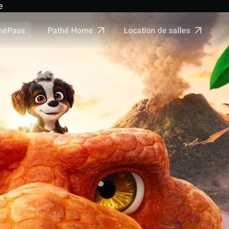
e
Pathé Home
Location de salles
néPass