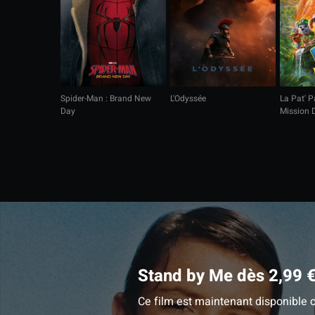
Spider-Man : Brand New
L'Odyssée
La Pat' Pa
Day
Mission 
Stand by Me dès 2,99 
Ce film est maintenant disponible c