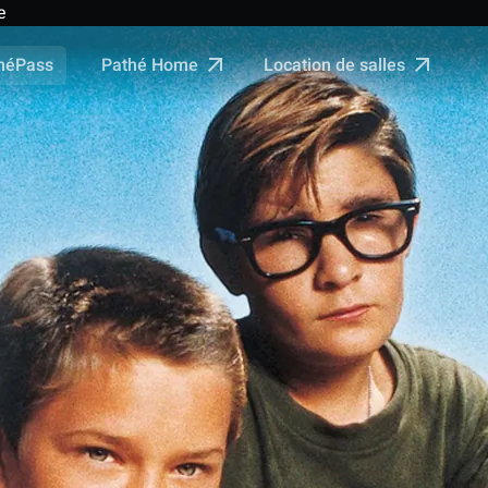
e
Pathé Home
Location de salles
néPass