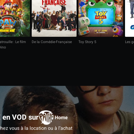
trouille : Le film
De la Comédie-Française
Toy Story 5
Les 
Dino
€ en VOD sur
hez vous à la location ou à l’achat