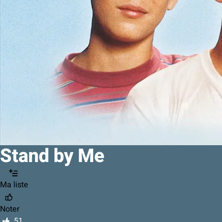
Stand by Me
Ma liste
Noter
51