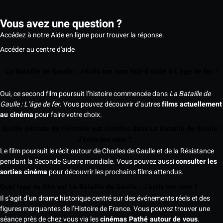
Vous avez une question ?
Accédez à notre Aide en ligne pour trouver la réponse.
Accéder au centre d'aide
La Bataille de Gaulle : J’écris ton nom fait-il suite à L’âge de fer ?
Oui, ce second film poursuit l’histoire commencée dans
La Bataille de
Gaulle : L’âge de fer
. Vous pouvez découvrir d’autres
films actuellement
au cinéma
pour faire votre choix.
Quelle période de l’Histoire est abordée dans La Bataille de Gaulle :
J’écris ton nom ?
Le film poursuit le récit autour de Charles de Gaulle et de la Résistance
pendant la Seconde Guerre mondiale. Vous pouvez aussi
consulter les
sorties cinéma
pour découvrir les prochains films attendus.
Quel type de film est La Bataille de Gaulle : J’écris ton nom ?
Il s’agit d’un drame historique centré sur des événements réels et des
figures marquantes de l’Histoire de France. Vous pouvez trouver une
séance près de chez vous via les
cinémas Pathé autour de vous
.