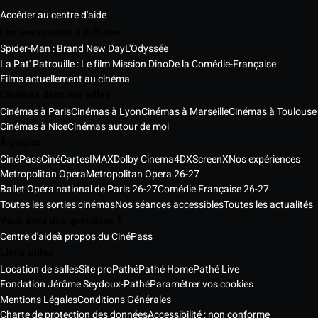
Accéder au centre d'aide
Les nouveautés à l'affiche
Spider-Man : Brand New Day
L'Odyssée
La Pat' Patrouille : Le film Mission Dino
De la Comédie-Française
Films actuellement au cinéma
Cinémas dans vos villes
Cinémas à Paris
Cinémas à Lyon
Cinémas à Marseille
Cinémas à Toulouse
Cinémas à Nice
Cinémas autour de moi
À propos
CinéPass
CinéCartes
IMAX
Dolby Cinema
4DX
ScreenX
Nos expériences
Metropolitan Opera
Metropolitan Opera 26-27
Ballet Opéra national de Paris 26-27
Comédie Française 26-27
Toutes les sorties cinémas
Nos séances accessibles
Toutes les actualités
Vous avez des questions ?
Centre d'aide
à propos du CinéPass
Liens utiles
Location de salles
Site pro
Pathé
Pathé Home
Pathé Live
Fondation Jérôme Seydoux-Pathé
Paramétrer vos cookies
Mentions Légales
Conditions Générales
Charte de protection des données
Accessibilité : non conforme