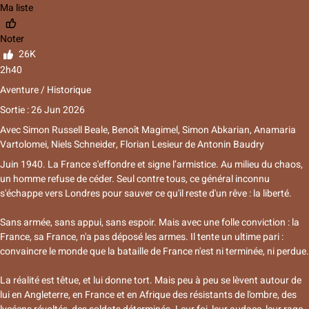
Ma liste
Noter
26K
2h40
Aventure / Historique
Sortie : 26 Jun 2026
Avec
Simon Russell Beale
,
Benoît Magimel
,
Simon Abkarian
,
Anamaria
Vartolomei
,
Niels Schneider
,
Florian Lesieur
de
Antonin Baudry
Juin 1940. La France s'effondre et signe l’armistice. Au milieu du chaos,
un homme refuse de céder. Seul contre tous, ce général inconnu
s'échappe vers Londres pour sauver ce qu'il reste d'un rêve : la liberté.
Sans armée, sans appui, sans espoir. Mais avec une folle conviction : la
France, sa France, n'a pas déposé les armes. Il tente un ultime pari :
convaincre le monde que la bataille de France n'est ni terminée, ni perdue.
La réalité est têtue, et lui donne tort. Mais peu à peu se lèvent autour de
lui en Angleterre, en France et en Afrique des résistants de l'ombre, des