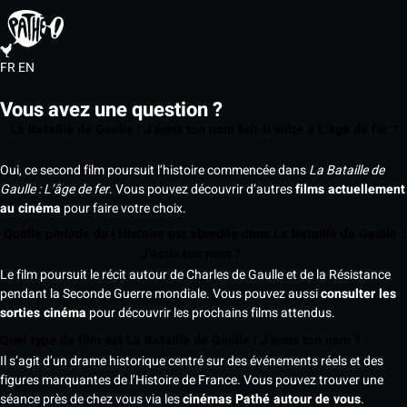
FR
EN
Vous avez une question ?
La Bataille de Gaulle : J’écris ton nom fait-il suite à L’âge de fer ?
Oui, ce second film poursuit l’histoire commencée dans
La Bataille de
Gaulle : L’âge de fer
. Vous pouvez découvrir d’autres
films actuellement
au cinéma
pour faire votre choix.
Quelle période de l’Histoire est abordée dans La Bataille de Gaulle :
J’écris ton nom ?
Le film poursuit le récit autour de Charles de Gaulle et de la Résistance
pendant la Seconde Guerre mondiale. Vous pouvez aussi
consulter les
sorties cinéma
pour découvrir les prochains films attendus.
Quel type de film est La Bataille de Gaulle : J’écris ton nom ?
Il s’agit d’un drame historique centré sur des événements réels et des
figures marquantes de l’Histoire de France. Vous pouvez trouver une
séance près de chez vous via les
cinémas Pathé autour de vous
.