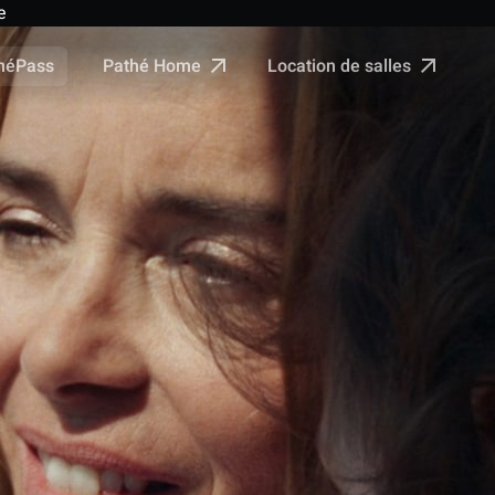
e
Pathé Home
Location de salles
néPass