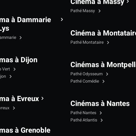
Cinéma à Massy
Pathé Massy
éma à Dammarie
Lys
Cinéma à Montatair
Dammarie
Pathé Montataire
mas à Dijon
Cinémas à Montpell
p Vert
Pathé Odysseum
ijon
Pathé Comédie
ma à Evreux
Cinémas à Nantes
vreux
Pathé Nantes
Pathé Atlantis
mas à Grenoble