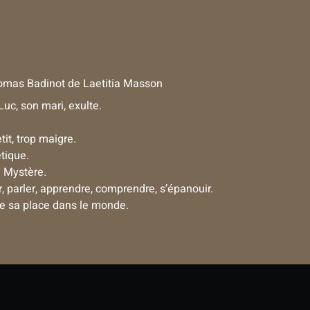
omas Badinot
de
Laetitia Masson
uc, son mari, exulte.
it, trop maigre.
tique.
? Mystère.
, parler, apprendre, comprendre, s’épanouir.
ve sa place dans le monde.