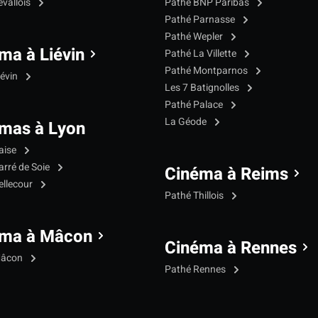
evallois
Pathé BNP Paribas
Pathé Parnasse
Pathé Wepler
ma à Liévin
Pathé La Villette
Pathé Montparnos
iévin
Les 7 Batignolles
Pathé Palace
La Géode
mas à Lyon
aise
arré de Soie
Cinéma à Reims
ellecour
Pathé Thillois
éma à Mâcon
Cinéma à Rennes
Mâcon
Pathé Rennes