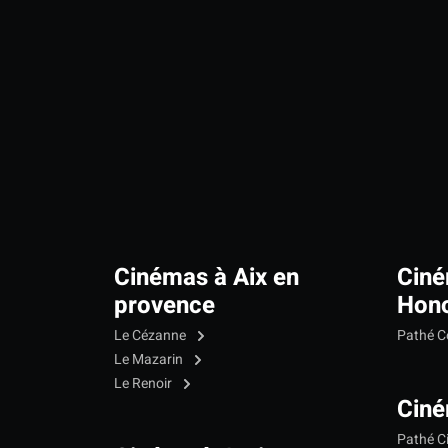
Cinémas à Aix en
Ciné
provence
Hono
Le Cézanne
Pathé C
Le Mazarin
Le Renoir
Ciné
Pathé C