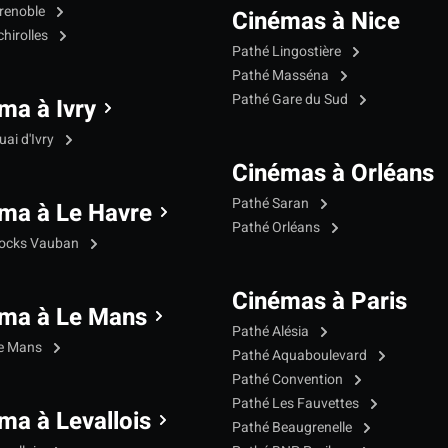
renoble
Cinémas à Nice
hirolles
Pathé Lingostière
Pathé Masséna
Pathé Gare du Sud
ma à Ivry
ai d'Ivry
Cinémas à Orléans
Pathé Saran
ma à Le Havre
Pathé Orléans
Docks Vauban
Cinémas à Paris
ma à Le Mans
Pathé Alésia
Le Mans
Pathé Aquaboulevard
Pathé Convention
Pathé Les Fauvettes
ma à Levallois
Pathé Beaugrenelle