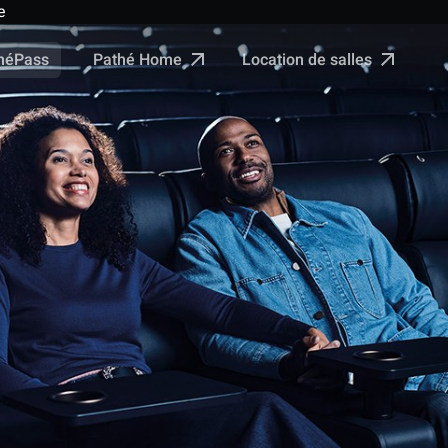
e
Pathé Home
Location de salles
néPass