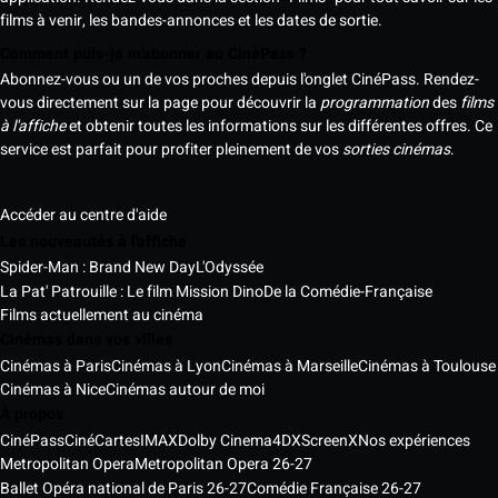
films à venir, les bandes-annonces et les dates de sortie.
Comment puis-je m'abonner au CinéPass ?
Abonnez-vous ou un de vos proches depuis l'onglet CinéPass. Rendez-
vous directement sur la page pour découvrir la
programmation
des
films
à l'affiche
et obtenir toutes les informations sur les différentes offres. Ce
service est parfait pour profiter pleinement de vos
sorties cinémas
.
Accéder au centre d'aide
Les nouveautés à l'affiche
Spider-Man : Brand New Day
L'Odyssée
La Pat' Patrouille : Le film Mission Dino
De la Comédie-Française
Films actuellement au cinéma
Cinémas dans vos villes
Cinémas à Paris
Cinémas à Lyon
Cinémas à Marseille
Cinémas à Toulouse
Cinémas à Nice
Cinémas autour de moi
À propos
CinéPass
CinéCartes
IMAX
Dolby Cinema
4DX
ScreenX
Nos expériences
Metropolitan Opera
Metropolitan Opera 26-27
Ballet Opéra national de Paris 26-27
Comédie Française 26-27