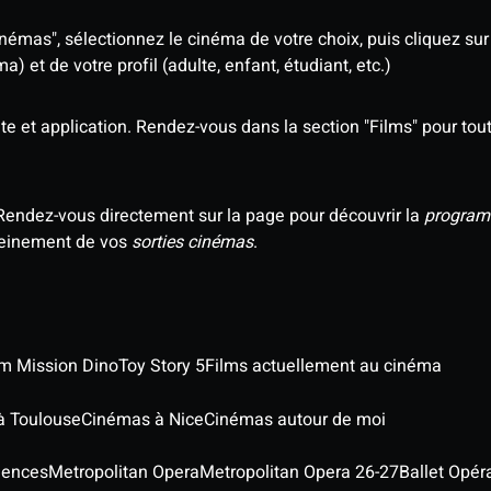
némas", sélectionnez le cinéma de votre choix, puis cliquez sur "
 et de votre profil (adulte, enfant, étudiant, etc.)
e et application. Rendez-vous dans la section "Films" pour tout 
Rendez-vous directement sur la page pour découvrir la
program
 pleinement de vos
sorties cinémas
.
ilm Mission Dino
Toy Story 5
Films actuellement au cinéma
à Toulouse
Cinémas à Nice
Cinémas autour de moi
iences
Metropolitan Opera
Metropolitan Opera 26-27
Ballet Opér