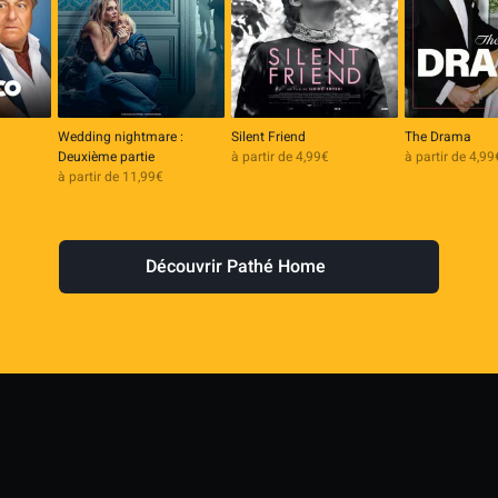
Wedding nightmare :
Silent Friend
The Drama
Deuxième partie
à partir de 4,99€
à partir de 4,99
à partir de 11,99€
Découvrir Pathé Home