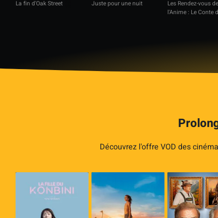
La fin d'Oak Street
Juste pour une nuit
Les Rendez-vous d
l'Anime : Le Conte d
Princesse Kaguya
Prolong
Découvrez l'offre VOD des cinémas 