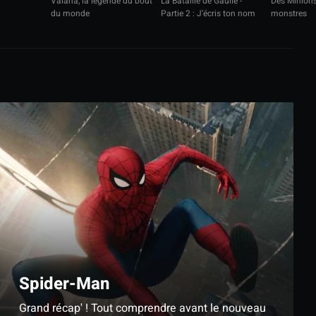
Vaiana, la légende du bout
La Bataille de Gaulle -
Des Minions
du monde
Partie 2 : J’écris ton nom
monstres
Spider-Man
Grand récap' ! Tout comprendre avant le nouveau