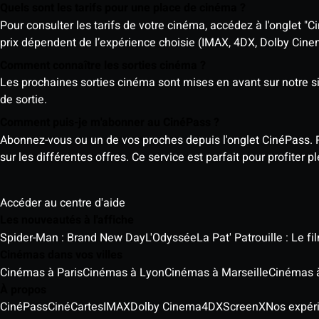
Quels sont les tarifs pour une place de cinéma ?
Pour consulter les tarifs de votre cinéma, accédez à l'onglet "Ci
prix dépendent de l’expérience choisie (IMAX, 4DX, Dolby Cinema)
Comment connaître les sorties cinéma ?
Les prochaines sorties cinéma sont mises en avant sur notre sit
de sortie.
Comment puis-je m'abonner au CinéPass ?
Abonnez-vous ou un de vos proches depuis l'onglet CinéPass. 
sur les différentes offres. Ce service est parfait pour profiter
Accéder au centre d'aide
Les nouveautés à l'affiche
Spider-Man : Brand New Day
L'Odyssée
La Pat' Patrouille : Le f
Cinémas dans vos villes
Cinémas à Paris
Cinémas à Lyon
Cinémas à Marseille
Cinémas 
À propos
CinéPass
CinéCartes
IMAX
Dolby Cinema
4DX
ScreenX
Nos expér