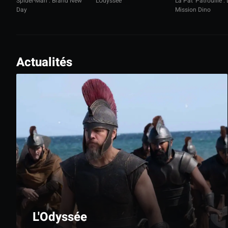
Spider-Man : Brand New
L'Odyssée
La Pat' Patrouille : 
Day
Mission Dino
Actualités
L'Odyssée