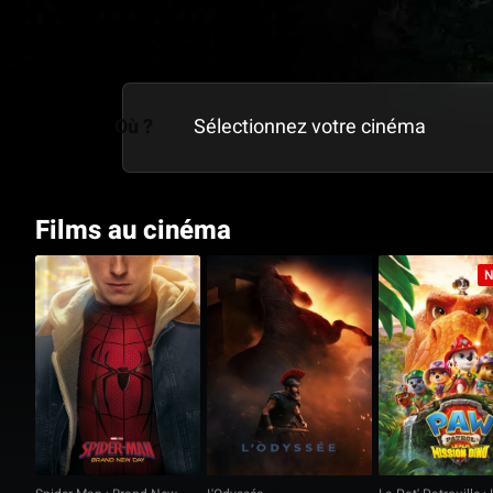
Où ?
Films au cinéma
N