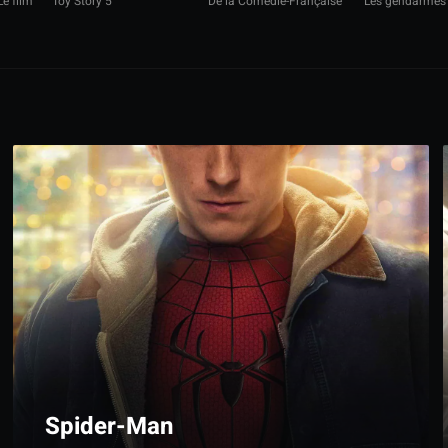
Le film
Toy Story 5
De la Comédie-Française
Les gendarmes
Spider-Man