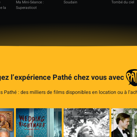
e
Ma Mini-Séance :
Soudain
Tombé du ciel
e la
Superasticot
ez l’expérience Pathé chez vous avec
Pathé : des milliers de films disponibles en location ou à l'ac