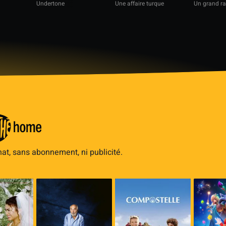
Undertone
Une affaire turque
Un grand ra
hat, sans abonnement, ni publicité.