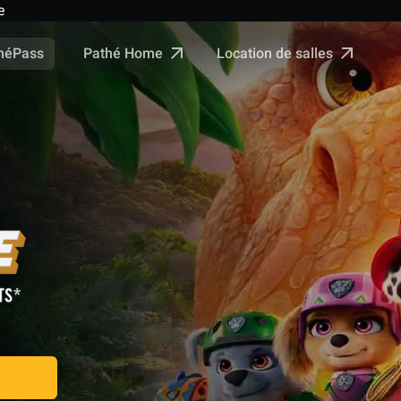
e
Pathé Home
Location de salles
néPass