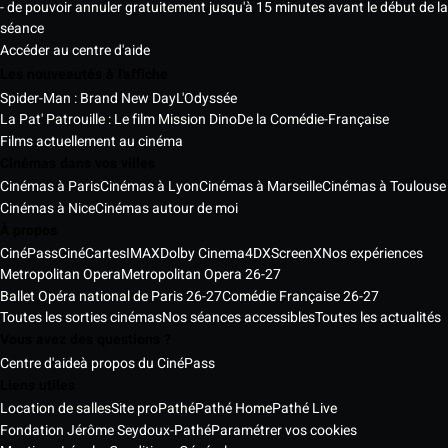
- de pouvoir annuler gratuitement jusqu'à 15 minutes avant le début de la
séance
Accéder au centre d'aide
Les nouveautés à l'affiche
Spider-Man : Brand New Day
L'Odyssée
La Pat' Patrouille : Le film Mission Dino
De la Comédie-Française
Films actuellement au cinéma
Cinémas dans vos villes
Cinémas à Paris
Cinémas à Lyon
Cinémas à Marseille
Cinémas à Toulouse
Cinémas à Nice
Cinémas autour de moi
À propos
CinéPass
CinéCartes
IMAX
Dolby Cinema
4DX
ScreenX
Nos expériences
Metropolitan Opera
Metropolitan Opera 26-27
Ballet Opéra national de Paris 26-27
Comédie Française 26-27
Toutes les sorties cinémas
Nos séances accessibles
Toutes les actualités
Vous avez des questions ?
Centre d'aide
à propos du CinéPass
Liens utiles
Location de salles
Site pro
Pathé
Pathé Home
Pathé Live
Fondation Jérôme Seydoux-Pathé
Paramétrer vos cookies