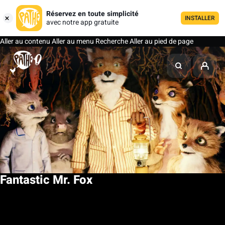
Réservez en toute simplicité
INSTALLER
avec notre app gratuite
Aller au contenu
Aller au menu
Recherche
Aller au pied de page
Fantastic Mr. Fox
Ma liste