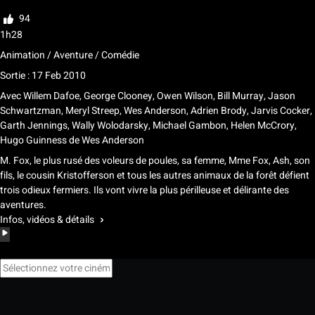
Noter
94
1h28
Animation / Aventure / Comédie
Sortie : 17 Feb 2010
Avec
Willem Dafoe
,
George Clooney
,
Owen Wilson
,
Bill Murray
,
Jason
Schwartzman
,
Meryl Streep
,
Wes Anderson
,
Adrien Brody
,
Jarvis Cocker
,
Garth Jennings
,
Wally Wolodarsky
,
Michael Gambon
,
Helen McCrory
,
Hugo Guinness
de
Wes Anderson
M. Fox, le plus rusé des voleurs de poules, sa femme, Mme Fox, Ash, son
fils, le cousin Kristofferson et tous les autres animaux de la forêt défient
trois odieux fermiers. Ils vont vivre la plus périlleuse et délirante des
aventures.
Infos, vidéos & détails