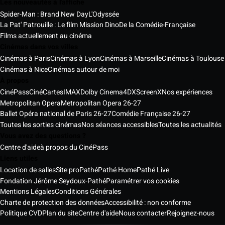
Les nouveautés à l'affiche
Spider-Man : Brand New Day
L'Odyssée
La Pat' Patrouille : Le film Mission Dino
De la Comédie-Française
Films actuellement au cinéma
Cinémas dans vos villes
Cinémas à Paris
Cinémas à Lyon
Cinémas à Marseille
Cinémas à Toulouse
Cinémas à Nice
Cinémas autour de moi
À propos
CinéPass
CinéCartes
IMAX
Dolby Cinema
4DX
ScreenX
Nos expériences
Metropolitan Opera
Metropolitan Opera 26-27
Ballet Opéra national de Paris 26-27
Comédie Française 26-27
Toutes les sorties cinémas
Nos séances accessibles
Toutes les actualités
Vous avez des questions ?
Centre d'aide
à propos du CinéPass
Liens utiles
Location de salles
Site pro
Pathé
Pathé Home
Pathé Live
Fondation Jérôme Seydoux-Pathé
Paramétrer vos cookies
Mentions Légales
Conditions Générales
Charte de protection des données
Accessibilité : non conforme
Politique CVD
Plan du site
Centre d'aide
Nous contacter
Rejoignez-nous