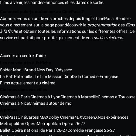
films à venir, les bandes-annonces et les dates de sortie.
Comment puis-je m'abonner au CinéPass ?
Abonnez-vous ou un de vos proches depuis l'onglet CinéPass. Rendez-
vous directement sur la page pour découvrir la
programmation
des
films
à l'affiche
et obtenir toutes les informations sur les différentes offres. Ce
service est parfait pour profiter pleinement de vos
sorties cinémas
.
Accéder au centre d'aide
Les nouveautés à l'affiche
Spider-Man : Brand New Day
L'Odyssée
La Pat' Patrouille : Le film Mission Dino
De la Comédie-Française
Films actuellement au cinéma
Cinémas dans vos villes
Cinémas à Paris
Cinémas à Lyon
Cinémas à Marseille
Cinémas à Toulouse
Cinémas à Nice
Cinémas autour de moi
À propos
CinéPass
CinéCartes
IMAX
Dolby Cinema
4DX
ScreenX
Nos expériences
Metropolitan Opera
Metropolitan Opera 26-27
Ballet Opéra national de Paris 26-27
Comédie Française 26-27