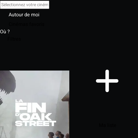
Autour de moi
Cinémas favoris
Où ?
Filtres
Ma liste