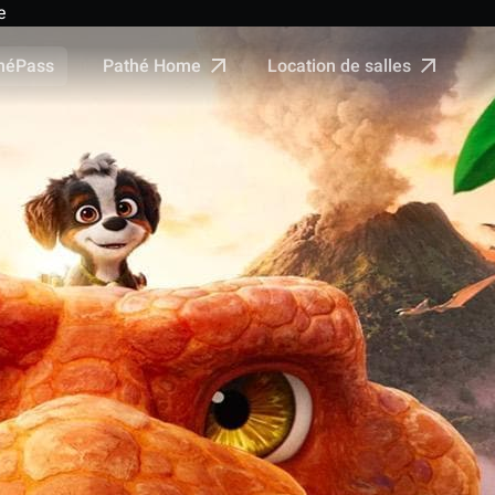
e
Pathé Home
Location de salles
néPass