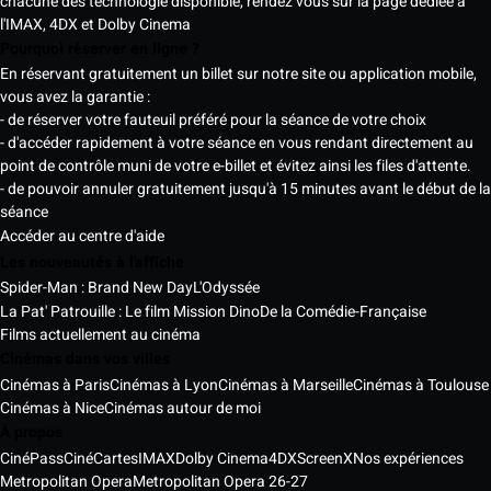
chacune des technologie disponible, rendez vous sur la page dédiée à
l'IMAX, 4DX et Dolby Cinema
Pourquoi réserver en ligne ?
En réservant gratuitement un billet sur notre site ou application mobile,
vous avez la garantie :
- de réserver votre fauteuil préféré pour la séance de votre choix
- d'accéder rapidement à votre séance en vous rendant directement au
point de contrôle muni de votre e-billet et évitez ainsi les files d'attente.
- de pouvoir annuler gratuitement jusqu'à 15 minutes avant le début de la
séance
Accéder au centre d'aide
Les nouveautés à l'affiche
Spider-Man : Brand New Day
L'Odyssée
La Pat' Patrouille : Le film Mission Dino
De la Comédie-Française
Films actuellement au cinéma
Cinémas dans vos villes
Cinémas à Paris
Cinémas à Lyon
Cinémas à Marseille
Cinémas à Toulouse
Cinémas à Nice
Cinémas autour de moi
À propos
CinéPass
CinéCartes
IMAX
Dolby Cinema
4DX
ScreenX
Nos expériences
Metropolitan Opera
Metropolitan Opera 26-27