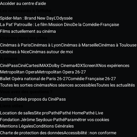
Accéder au centre d'aide
Les nouveautés à l'affiche
Spider-Man : Brand New Day
L'Odyssée
La Pat' Patrouille : Le film Mission Dino
De la Comédie-Française
Films actuellement au cinéma
Cinémas dans vos villes
Cinémas à Paris
Cinémas à Lyon
Cinémas à Marseille
Cinémas à Toulouse
Cinémas à Nice
Cinémas autour de moi
À propos
CinéPass
CinéCartes
IMAX
Dolby Cinema
4DX
ScreenX
Nos expériences
Metropolitan Opera
Metropolitan Opera 26-27
Ballet Opéra national de Paris 26-27
Comédie Française 26-27
Toutes les sorties cinémas
Nos séances accessibles
Toutes les actualités
Vous avez des questions ?
Centre d'aide
à propos du CinéPass
Liens utiles
Location de salles
Site pro
Pathé
Pathé Home
Pathé Live
Fondation Jérôme Seydoux-Pathé
Paramétrer vos cookies
Mentions Légales
Conditions Générales
Charte de protection des données
Accessibilité : non conforme