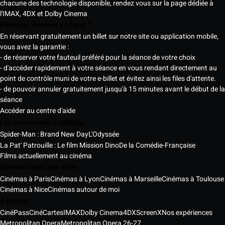
chacune des technologie disponible, rendez vous sur la page dédiée à
l'IMAX, 4DX et Dolby Cinema
Pourquoi réserver en ligne ?
En réservant gratuitement un billet sur notre site ou application mobile,
vous avez la garantie :
- de réserver votre fauteuil préféré pour la séance de votre choix
- d'accéder rapidement à votre séance en vous rendant directement au
point de contrôle muni de votre e-billet et évitez ainsi les files d'attente.
- de pouvoir annuler gratuitement jusqu'à 15 minutes avant le début de la
séance
Accéder au centre d'aide
Les nouveautés à l'affiche
Spider-Man : Brand New Day
L'Odyssée
La Pat' Patrouille : Le film Mission Dino
De la Comédie-Française
Films actuellement au cinéma
Cinémas dans vos villes
Cinémas à Paris
Cinémas à Lyon
Cinémas à Marseille
Cinémas à Toulouse
Cinémas à Nice
Cinémas autour de moi
À propos
CinéPass
CinéCartes
IMAX
Dolby Cinema
4DX
ScreenX
Nos expériences
Metropolitan Opera
Metropolitan Opera 26-27