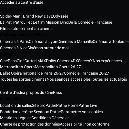
Accéder au centre d'aide
Les nouveautés à l'affiche
Spider-Man : Brand New Day
L'Odyssée
La Pat' Patrouille : Le film Mission Dino
De la Comédie-Française
Films actuellement au cinéma
Cinémas dans vos villes
Cinémas à Paris
Cinémas à Lyon
Cinémas à Marseille
Cinémas à Toulouse
Cinémas à Nice
Cinémas autour de moi
À propos
CinéPass
CinéCartes
IMAX
Dolby Cinema
4DX
ScreenX
Nos expériences
Metropolitan Opera
Metropolitan Opera 26-27
Ballet Opéra national de Paris 26-27
Comédie Française 26-27
Toutes les sorties cinémas
Nos séances accessibles
Toutes les actualités
Vous avez des questions ?
Centre d'aide
à propos du CinéPass
Liens utiles
Location de salles
Site pro
Pathé
Pathé Home
Pathé Live
Fondation Jérôme Seydoux-Pathé
Paramétrer vos cookies
Mentions Légales
Conditions Générales
Charte de protection des données
Accessibilité : non conforme