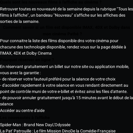
Quels sont les nouveaux films à l'affiche au cinéma ?
Retrouver toutes es nouveauté de la semaine depuis la rubrique "Tous les
films à l'affiche", un bandeau "Nouveau" s'affiche sur les affiches des
sorties de la semaine.
Comment savoir si un film est disponible IMAX, 4DX et Dolby dans
mon cinéma Pathé ?
Pour connaitre la liste des films disponible dns votre cinéma pour
chacune des technologie disponible, rendez vous sur la page dédiée à
l'IMAX, 4DX et Dolby Cinema
Pourquoi réserver en ligne ?
En réservant gratuitement un billet sur notre site ou application mobile,
vous avez la garantie :
- de réserver votre fauteuil préféré pour la séance de votre choix
- d'accéder rapidement à votre séance en vous rendant directement au
point de contrôle muni de votre e-billet et évitez ainsi les files d'attente.
- de pouvoir annuler gratuitement jusqu'à 15 minutes avant le début de la
séance
Accéder au centre d'aide
Les nouveautés à l'affiche
Spider-Man : Brand New Day
L'Odyssée
La Pat' Patrouille : Le film Mission Dino
De la Comédie-Française