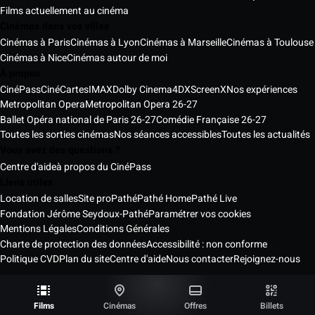
Films actuellement au cinéma
Cinémas dans vos villes
Cinémas à Paris
Cinémas à Lyon
Cinémas à Marseille
Cinémas à Toulouse
Cinémas à Nice
Cinémas autour de moi
À propos
CinéPass
CinéCartes
IMAX
Dolby Cinema
4DX
ScreenX
Nos expériences
Metropolitan Opera
Metropolitan Opera 26-27
Ballet Opéra national de Paris 26-27
Comédie Française 26-27
Toutes les sorties cinémas
Nos séances accessibles
Toutes les actualités
Vous avez des questions ?
Centre d'aide
à propos du CinéPass
Liens utiles
Location de salles
Site pro
Pathé
Pathé Home
Pathé Live
Fondation Jérôme Seydoux-Pathé
Paramétrer vos cookies
Mentions Légales
Conditions Générales
Charte de protection des données
Accessibilité : non conforme
Politique CVD
Plan du site
Centre d'aide
Nous contacter
Rejoignez-nous
Pathé Cinémas Services © 2026
Tous droits réservés ®
Films
Cinémas
Offres
Billets