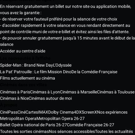
En réservant gratuitement un billet sur notre site ou application mobile,
vous avez la garantie :
- de réserver votre fauteuil préféré pour la séance de votre choix
- d'accéder rapidement à votre séance en vous rendant directement au
point de contrôle muni de votre e-billet et évitez ainsi les files d'attente.
- de pouvoir annuler gratuitement jusqu'à 15 minutes avant le début de la
séance
Accéder au centre d'aide
Les nouveautés à l'affiche
Spider-Man : Brand New Day
L'Odyssée
La Pat' Patrouille : Le film Mission Dino
De la Comédie-Française
Films actuellement au cinéma
Cinémas dans vos villes
Cinémas à Paris
Cinémas à Lyon
Cinémas à Marseille
Cinémas à Toulouse
Cinémas à Nice
Cinémas autour de moi
À propos
CinéPass
CinéCartes
IMAX
Dolby Cinema
4DX
ScreenX
Nos expériences
Metropolitan Opera
Metropolitan Opera 26-27
Ballet Opéra national de Paris 26-27
Comédie Française 26-27
Toutes les sorties cinémas
Nos séances accessibles
Toutes les actualités