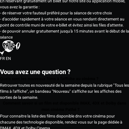
En réservant gratuitement un billet sur notre site ou application mobile,
vous avez la garantie :
- de réserver votre fauteuil préféré pour la séance de votre choix
- d'accéder rapidement à votre séance en vous rendant directement au
point de contrôle muni de votre e-billet et évitez ainsi les files d'attente.
- de pouvoir annuler gratuitement jusqu'à 15 minutes avant le début de la
séance
FR
EN
Vous avez une question ?
Quels sont les nouveaux films à l'affiche au cinéma ?
Retrouver toutes es nouveauté de la semaine depuis la rubrique "Tous les
films à l'affiche", un bandeau "Nouveau" s'affiche sur les affiches des
sorties de la semaine.
Comment savoir si un film est disponible IMAX, 4DX et Dolby dans
mon cinéma Pathé ?
Pour connaitre la liste des films disponible dns votre cinéma pour
chacune des technologie disponible, rendez vous sur la page dédiée à
l'IMAX, 4DX et Dolby Cinema