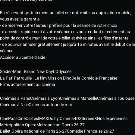
Pourquoi réserver en ligne ?
En réservant gratuitement un billet sur notre site ou application mobile,
vous avez la garantie :
- de réserver votre fauteuil préféré pour la séance de votre choix
- d'accéder rapidement à votre séance en vous rendant directement au
point de contrôle muni de votre e-billet et évitez ainsi les files d'attente.
- de pouvoir annuler gratuitement jusqu'à 15 minutes avant le début de la
séance
Accéder au centre d'aide
Les nouveautés à l'affiche
Spider-Man : Brand New Day
L'Odyssée
La Pat' Patrouille : Le film Mission Dino
De la Comédie-Française
Films actuellement au cinéma
Cinémas dans vos villes
Cinémas à Paris
Cinémas à Lyon
Cinémas à Marseille
Cinémas à Toulouse
Cinémas à Nice
Cinémas autour de moi
À propos
CinéPass
CinéCartes
IMAX
Dolby Cinema
4DX
ScreenX
Nos expériences
Metropolitan Opera
Metropolitan Opera 26-27
Ballet Opéra national de Paris 26-27
Comédie Française 26-27