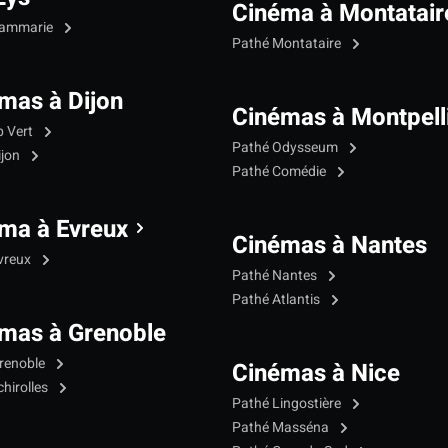
Cinéma à Montatair
Dammarie
Pathé Montataire
mas à Dijon
Cinémas à Montpell
p Vert
Pathé Odysseum
ijon
Pathé Comédie
ma à Evreux
Cinémas à Nantes
vreux
Pathé Nantes
Pathé Atlantis
mas à Grenoble
renoble
Cinémas à Nice
hirolles
Pathé Lingostière
Pathé Masséna