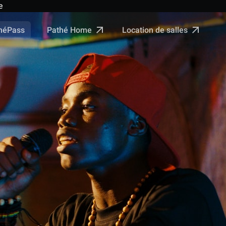
e
Pathé Home
Location de salles
néPass