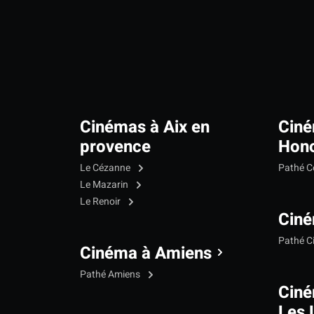
Cinémas à Aix en
Ciné
provence
Hono
Le Cézanne
Pathé C
Le Mazarin
Le Renoir
Ciné
Pathé C
Cinéma à Amiens
Pathé Amiens
Cin
Les 