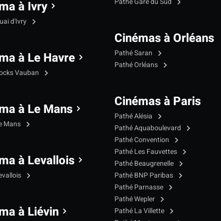
Pathé Gare du Sud
ma à Ivry
ai d'Ivry
Cinémas à Orléans
Pathé Saran
ma à Le Havre
Pathé Orléans
Docks Vauban
Cinémas à Paris
ma à Le Mans
Pathé Alésia
Le Mans
Pathé Aquaboulevard
Pathé Convention
Pathé Les Fauvettes
ma à Levallois
Pathé Beaugrenelle
evallois
Pathé BNP Paribas
Pathé Parnasse
Pathé Wepler
ma à Liévin
Pathé La Villette