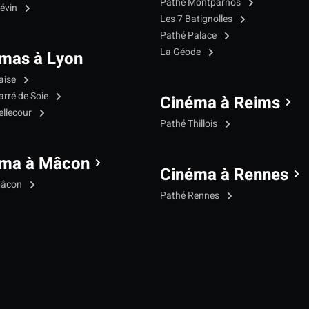
Pathé Montparnos
iévin
Les 7 Batignolles
Pathé Palace
La Géode
mas à Lyon
aise
arré de Soie
Cinéma à Reims
ellecour
Pathé Thillois
éma à Mâcon
Cinéma à Rennes
Mâcon
Pathé Rennes