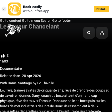
Book easily
INSTALL
with our free app
Go to content
Go to menu
Search
Go to footer
Le Boxeur Chancelant
My list
Rate
3
1h03
Documentaire
Release date : 28 Apr 2026
With
Daniel Santiago
by
Lo Thivolle
Lo, frêle, traîne-savates de cinquante ans, rêve de prendre des coups et
de savoir en donner. Dany, coach de boxe atteint d'un handicap
physique, rêve de trouver l’amour. Dans une salle de boxe puis sur les
bords de mer industriels de Port-de-Bouc, ils ressemblent à deux
chaussettes dépareillées qui partent à l’aventure de leur fraternité.