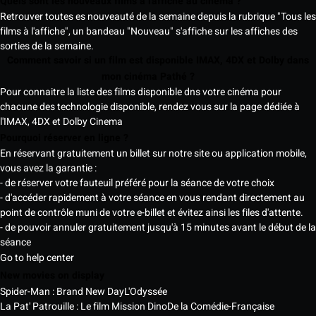
Quels sont les nouveaux films à l'affiche au cinéma ?
Retrouver toutes es nouveauté de la semaine depuis la rubrique "Tous les
films à l'affiche", un bandeau "Nouveau" s'affiche sur les affiches des
sorties de la semaine.
Comment savoir si un film est disponible IMAX, 4DX et Dolby dans
mon cinéma Pathé ?
Pour connaitre la liste des films disponible dns votre cinéma pour
chacune des technologie disponible, rendez vous sur la page dédiée à
l'IMAX, 4DX et Dolby Cinema
Pourquoi réserver en ligne ?
En réservant gratuitement un billet sur notre site ou application mobile,
vous avez la garantie :
- de réserver votre fauteuil préféré pour la séance de votre choix
- d'accéder rapidement à votre séance en vous rendant directement au
point de contrôle muni de votre e-billet et évitez ainsi les files d'attente.
- de pouvoir annuler gratuitement jusqu'à 15 minutes avant le début de la
séance
Go to help center
New movies on display
Spider-Man : Brand New Day
L'Odyssée
La Pat' Patrouille : Le film Mission Dino
De la Comédie-Française