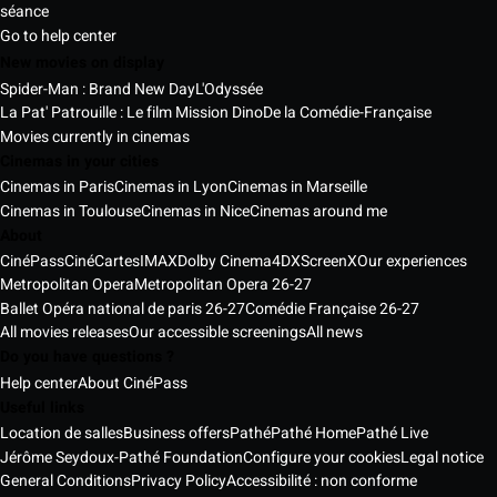
séance
Go to help center
New movies on display
Spider-Man : Brand New Day
L'Odyssée
La Pat' Patrouille : Le film Mission Dino
De la Comédie-Française
Movies currently in cinemas
Cinemas in your cities
Cinemas in Paris
Cinemas in Lyon
Cinemas in Marseille
Cinemas in Toulouse
Cinemas in Nice
Cinemas around me
About
CinéPass
CinéCartes
IMAX
Dolby Cinema
4DX
ScreenX
Our experiences
Metropolitan Opera
Metropolitan Opera 26-27
Ballet Opéra national de paris 26-27
Comédie Française 26-27
All movies releases
Our accessible screenings
All news
Do you have questions ?
Help center
About CinéPass
Useful links
Location de salles
Business offers
Pathé
Pathé Home
Pathé Live
Jérôme Seydoux-Pathé Foundation
Configure your cookies
Legal notice
General Conditions
Privacy Policy
Accessibilité : non conforme