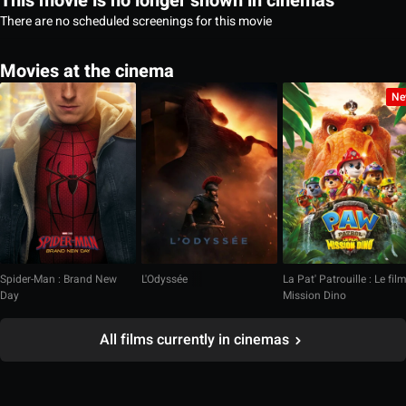
This movie is no longer shown in cinemas
There are no scheduled screenings for this movie
Movies at the cinema
Ne
Spider-Man : Brand New
L'Odyssée
La Pat' Patrouille : Le fil
Day
Mission Dino
All films currently in cinemas