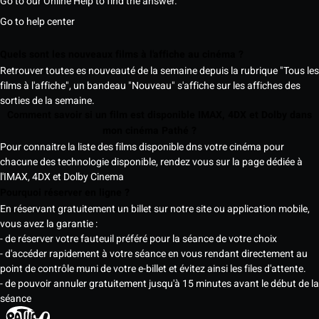
Go to our Online Help to find the answer.
Go to help center
Quels sont les nouveaux films à l'affiche au cinéma ?
Retrouver toutes es nouveauté de la semaine depuis la rubrique "Tous les
films à l'affiche", un bandeau "Nouveau" s'affiche sur les affiches des
sorties de la semaine.
Comment savoir si un film est disponible IMAX, 4DX et Dolby dans
mon cinéma Pathé ?
Pour connaitre la liste des films disponible dns votre cinéma pour
chacune des technologie disponible, rendez vous sur la page dédiée à
l'IMAX, 4DX et Dolby Cinema
Pourquoi réserver en ligne ?
En réservant gratuitement un billet sur notre site ou application mobile,
vous avez la garantie :
- de réserver votre fauteuil préféré pour la séance de votre choix
- d'accéder rapidement à votre séance en vous rendant directement au
point de contrôle muni de votre e-billet et évitez ainsi les files d'attente.
- de pouvoir annuler gratuitement jusqu'à 15 minutes avant le début de la
séance