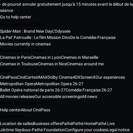
- de pouvoir annuler gratuitement jusqu'à 15 minutes avant le début de la
séance
Go to help center
New movies on display
Spider-Man : Brand New Day
L'Odyssée
La Pat' Patrouille : Le film Mission Dino
De la Comédie-Française
Movies currently in cinemas
Cinemas in your cities
Cinemas in Paris
Cinemas in Lyon
Cinemas in Marseille
Cinemas in Toulouse
Cinemas in Nice
Cinemas around me
About
CinéPass
CinéCartes
IMAX
Dolby Cinema
4DX
ScreenX
Our experiences
Metropolitan Opera
Metropolitan Opera 26-27
Ballet Opéra national de paris 26-27
Comédie Française 26-27
All movies releases
Our accessible screenings
All news
Do you have questions ?
Help center
About CinéPass
Useful links
Location de salles
Business offers
Pathé
Pathé Home
Pathé Live
Jérôme Seydoux-Pathé Foundation
Configure your cookies
Legal notice