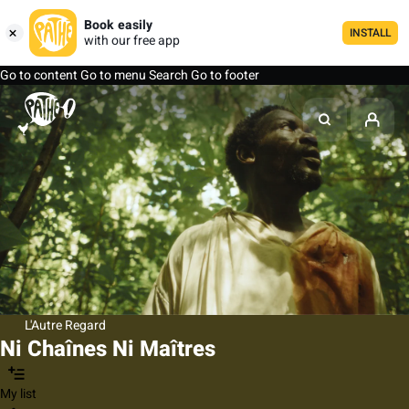
Book easily
INSTALL
with our free app
Go to content
Go to menu
Search
Go to footer
L'Autre Regard
Ni Chaînes Ni Maîtres
My list