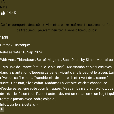
Rate
14,4K
Ce film comporte des scènes violentes entre maîtres et esclaves sur fond
de traque qui peuvent heurter la sensibilité du public
1h38
Drame / Historique
Release date : 18 Sep 2024
With
Anna Thiandoum
,
Benoît Magimel
,
Bass Dhem
by
Simon Moutaïrou
1759. Isle de France (actuelle île Maurice). ​ Massamba et Mati, esclaves
dans la plantation d’Eugène Larcenet, vivent dans la peur et le labeur. Lui
rêve que sa fille soit affranchie, elle de quitter l’enfer vert de la canne à
sucre. ​ Une nuit, elle s’enfuit. Madame La Victoire, célèbre chasseuse
d’esclaves, est engagée pour la traquer. Massamba n’a d’autre choix que
de s’évader à son tour. Par cet acte, il devient un « marron », un fugitif qui
rompt à jamais avec l’ordre colonial.
Infos, trailers & details