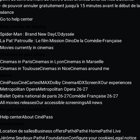
- de pouvoir annuler gratuitement jusqu'à 15 minutes avant le début de la
séance
Go to help center
New movies on display
Spider-Man : Brand New Day
L'Odyssée
La Pat' Patrouille : Le film Mission Dino
De la Comédie-Française
Movies currently in cinemas
Cinemas in your cities
Cinemas in Paris
Cinemas in Lyon
Cinemas in Marseille
Cinemas in Toulouse
Cinemas in Nice
Cinemas around me
About
CinéPass
CinéCartes
IMAX
Dolby Cinema
4DX
ScreenX
Our experiences
Metropolitan Opera
Metropolitan Opera 26-27
Ballet Opéra national de paris 26-27
Comédie Française 26-27
All movies releases
Our accessible screenings
All news
Do you have questions ?
Help center
About CinéPass
Useful links
Location de salles
Business offers
Pathé
Pathé Home
Pathé Live
Jérôme Seydoux-Pathé Foundation
Configure your cookies
Legal notice