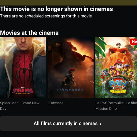
This movie is no longer shown in cinemas
There are no scheduled screenings for this movie
Movies at the cinema
Ne
Spider-Man : Brand New
L'Odyssée
La Pat' Patrouille : Le fil
Day
Mission Dino
All films currently in cinemas