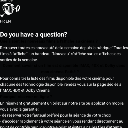
séance
FR
EN
Do you have a question?
Quels sont les nouveaux films à l'affiche au cinéma ?
Retrouver toutes es nouveauté de la semaine depuis la rubrique "Tous les
films à l'affiche", un bandeau "Nouveau" s'affiche sur les affiches des
sorties de la semaine.
Comment savoir si un film est disponible IMAX, 4DX et Dolby dans
mon cinéma Pathé ?
Pour connaitre la liste des films disponible dns votre cinéma pour
chacune des technologie disponible, rendez vous sur la page dédiée à
l'IMAX, 4DX et Dolby Cinema
Pourquoi réserver en ligne ?
En réservant gratuitement un billet sur notre site ou application mobile,
vous avez la garantie :
- de réserver votre fauteuil préféré pour la séance de votre choix
- d'accéder rapidement à votre séance en vous rendant directement au
point de contrôle muni de votre e-billet et évitez ainsi les files d'attente.