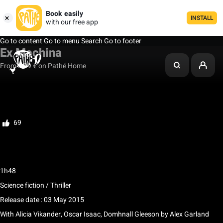
Book easily
INSTALL
with our free app
Go to content
Go to menu
Search
Go to footer
Ex Machina
From 2,99 € on Pathé Home
My list
Rate
69
des scènes, des propos ou des images peuvent heurter la sensibilité des
spectateurs
1h48
Science fiction / Thriller
Release date : 03 May 2015
With
Alicia Vikander
,
Oscar Isaac
,
Domhnall Gleeson
by
Alex Garland