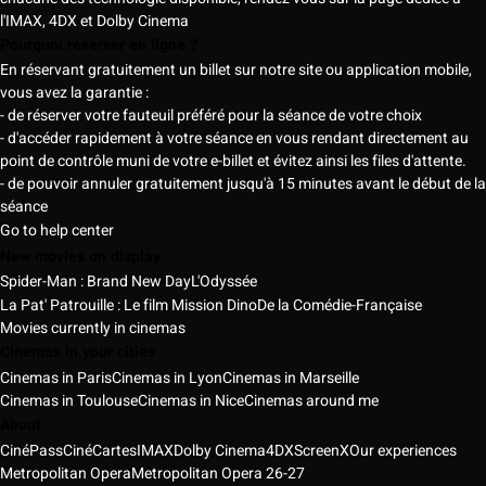
l'IMAX, 4DX et Dolby Cinema
Pourquoi réserver en ligne ?
En réservant gratuitement un billet sur notre site ou application mobile,
vous avez la garantie :
- de réserver votre fauteuil préféré pour la séance de votre choix
- d'accéder rapidement à votre séance en vous rendant directement au
point de contrôle muni de votre e-billet et évitez ainsi les files d'attente.
- de pouvoir annuler gratuitement jusqu'à 15 minutes avant le début de la
séance
Go to help center
New movies on display
Spider-Man : Brand New Day
L'Odyssée
La Pat' Patrouille : Le film Mission Dino
De la Comédie-Française
Movies currently in cinemas
Cinemas in your cities
Cinemas in Paris
Cinemas in Lyon
Cinemas in Marseille
Cinemas in Toulouse
Cinemas in Nice
Cinemas around me
About
CinéPass
CinéCartes
IMAX
Dolby Cinema
4DX
ScreenX
Our experiences
Metropolitan Opera
Metropolitan Opera 26-27