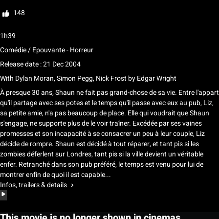
Rate
148
1h39
Comédie / Epouvante - Horreur
Release date : 21 Dec 2004
With
Dylan Moran
,
Simon Pegg
,
Nick Frost
by
Edgar Wright
À presque 30 ans, Shaun ne fait pas grand-chose de sa vie. Entre l'appart
qu'il partage avec ses potes et le temps qu'il passe avec eux au pub, Liz,
sa petite amie, n'a pas beaucoup de place. Elle qui voudrait que Shaun
s'engage, ne supporte plus de le voir traîner. Excédée par ses vaines
promesses et son incapacité à se consacrer un peu à leur couple, Liz
décide de rompre. Shaun est décidé à tout réparer, et tant pis si les
zombies déferlent sur Londres, tant pis si la ville devient un véritable
enfer. Retranché dans son pub préféré, le temps est venu pour lui de
montrer enfin de quoi il est capable...
Infos, trailers & details
This movie is no longer shown in cinemas