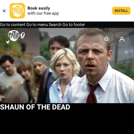
Book easily
INSTALL
with our free app
Go to content
Go to menu
Search
Go to footer
SHAUN OF THE DEAD
My list