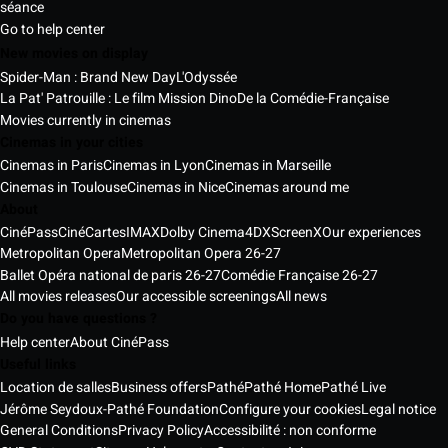
séance
Go to help center
New movies on display
Spider-Man : Brand New Day
L'Odyssée
La Pat' Patrouille : Le film Mission Dino
De la Comédie-Française
Movies currently in cinemas
Cinemas in your cities
Cinemas in Paris
Cinemas in Lyon
Cinemas in Marseille
Cinemas in Toulouse
Cinemas in Nice
Cinemas around me
About
CinéPass
CinéCartes
IMAX
Dolby Cinema
4DX
ScreenX
Our experiences
Metropolitan Opera
Metropolitan Opera 26-27
Ballet Opéra national de paris 26-27
Comédie Française 26-27
All movies releases
Our accessible screenings
All news
Do you have questions ?
Help center
About CinéPass
Useful links
Location de salles
Business offers
Pathé
Pathé Home
Pathé Live
Jérôme Seydoux-Pathé Foundation
Configure your cookies
Legal notice
General Conditions
Privacy Policy
Accessibilité : non conforme