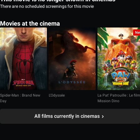
There are no scheduled screenings for this movie
Movies at the cinema
Ne
Spider-Man : Brand New
L'Odyssée
La Pat' Patrouille : Le fil
Day
Mission Dino
All films currently in cinemas