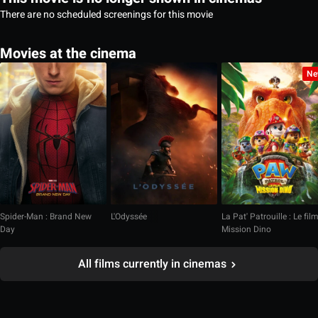
There are no scheduled screenings for this movie
Movies at the cinema
Ne
Spider-Man : Brand New
L'Odyssée
La Pat' Patrouille : Le fil
Day
Mission Dino
All films currently in cinemas