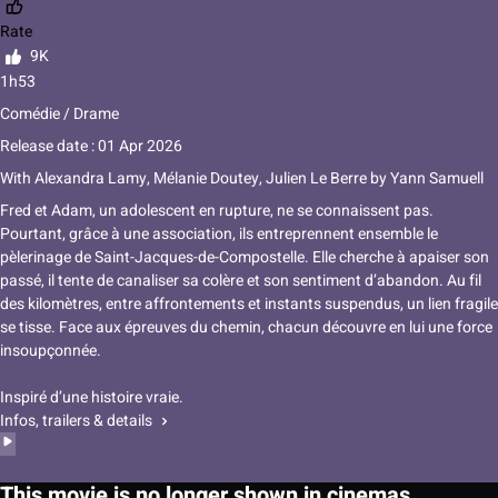
Rate
9K
1h53
Comédie / Drame
Release date : 01 Apr 2026
With
Alexandra Lamy
,
Mélanie Doutey
,
Julien Le Berre
by
Yann Samuell
Fred et Adam, un adolescent en rupture, ne se connaissent pas.
Pourtant, grâce à une association, ils entreprennent ensemble le
pèlerinage de Saint-Jacques-de-Compostelle. Elle cherche à apaiser son
passé, il tente de canaliser sa colère et son sentiment d’abandon. Au fil
des kilomètres, entre affrontements et instants suspendus, un lien fragile
se tisse. Face aux épreuves du chemin, chacun découvre en lui une force
insoupçonnée.
Inspiré d’une histoire vraie.
Infos, trailers & details
This movie is no longer shown in cinemas