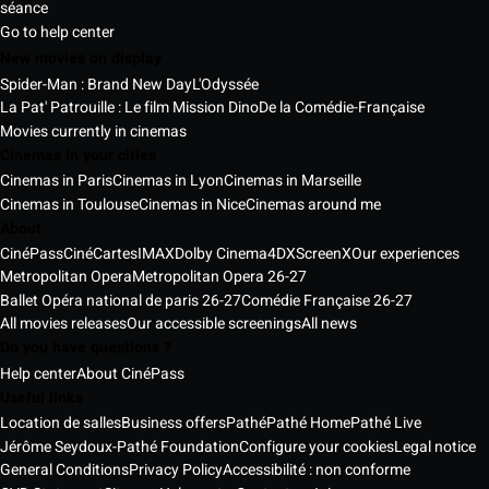
séance
Go to help center
New movies on display
Spider-Man : Brand New Day
L'Odyssée
La Pat' Patrouille : Le film Mission Dino
De la Comédie-Française
Movies currently in cinemas
Cinemas in your cities
Cinemas in Paris
Cinemas in Lyon
Cinemas in Marseille
Cinemas in Toulouse
Cinemas in Nice
Cinemas around me
About
CinéPass
CinéCartes
IMAX
Dolby Cinema
4DX
ScreenX
Our experiences
Metropolitan Opera
Metropolitan Opera 26-27
Ballet Opéra national de paris 26-27
Comédie Française 26-27
All movies releases
Our accessible screenings
All news
Do you have questions ?
Help center
About CinéPass
Useful links
Location de salles
Business offers
Pathé
Pathé Home
Pathé Live
Jérôme Seydoux-Pathé Foundation
Configure your cookies
Legal notice
General Conditions
Privacy Policy
Accessibilité : non conforme