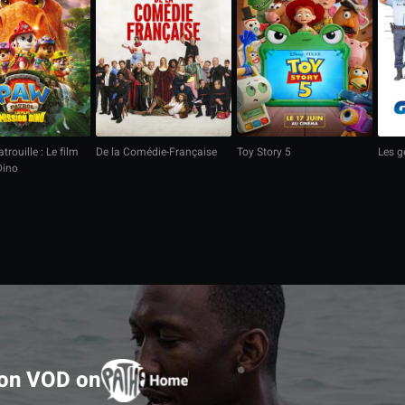
trouille : Le film
De la Comédie-Française
Toy Story 5
Les 
Dino
 on VOD on