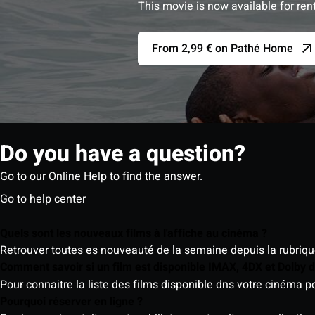
This movie is now available for ren
From 2,99 € on Pathé Home
Do you have a question?
Go to our Online Help to find the answer.
Go to help center
Quels sont les nouveaux films à l'affiche au cinéma ?
Retrouver toutes es nouveauté de la semaine depuis la rubrique 
Comment savoir si un film est disponible IMAX, 4DX et Dolby
Pour connaitre la liste des films disponible dns votre cinéma
Pourquoi réserver en ligne ?