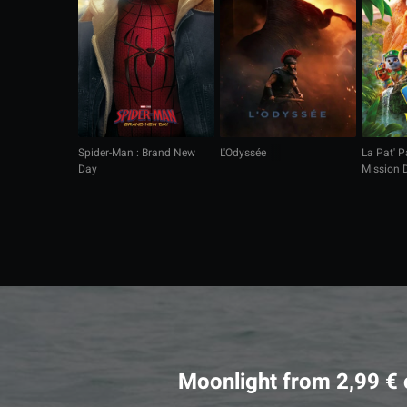
Spider-Man : Brand New
L'Odyssée
La Pat' Pa
Day
Mission 
Moonlight from 2,99 €