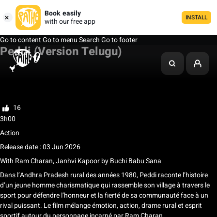
Book easily
INSTALL
with our free app
Go to content
Go to menu
Search
Go to footer
Peddi (Version Telugu)
My list
Rate
16
3h00
Action
Release date : 03 Jun 2026
With
Ram Charan
,
Janhvi Kapoor
by
Buchi Babu Sana
Dans l’Andhra Pradesh rural des années 1980, Peddi raconte l’histoire
d’un jeune homme charismatique qui rassemble son village à travers le
sport pour défendre l’honneur et la fierté de sa communauté face à un
rival puissant. Le film mélange émotion, action, drame rural et esprit
sportif autour du personnage incarné par Ram Charan.