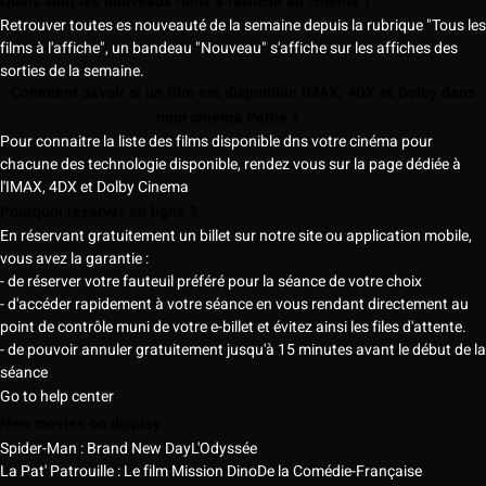
Quels sont les nouveaux films à l'affiche au cinéma ?
Retrouver toutes es nouveauté de la semaine depuis la rubrique "Tous les
films à l'affiche", un bandeau "Nouveau" s'affiche sur les affiches des
sorties de la semaine.
Comment savoir si un film est disponible IMAX, 4DX et Dolby dans
mon cinéma Pathé ?
Pour connaitre la liste des films disponible dns votre cinéma pour
chacune des technologie disponible, rendez vous sur la page dédiée à
l'IMAX, 4DX et Dolby Cinema
Pourquoi réserver en ligne ?
En réservant gratuitement un billet sur notre site ou application mobile,
vous avez la garantie :
- de réserver votre fauteuil préféré pour la séance de votre choix
- d'accéder rapidement à votre séance en vous rendant directement au
point de contrôle muni de votre e-billet et évitez ainsi les files d'attente.
- de pouvoir annuler gratuitement jusqu'à 15 minutes avant le début de la
séance
Go to help center
New movies on display
Spider-Man : Brand New Day
L'Odyssée
La Pat' Patrouille : Le film Mission Dino
De la Comédie-Française