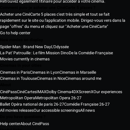
Retrouvez également l'itinaire pour accéder à votre cinéma.
Comment puis-je acheter une CinéCarte 5 places ?
Acheter une CinéCarte 5 places c'est très simple et tout se fait
rapidement sur le site ou l'application mobile. Dirigez-vous vers dans la
page "offres" du menu et cliquez sur "Acheter une CinéCarte"
Go to help center
New movies on display
Spider-Man : Brand New Day
L'Odyssée
La Pat' Patrouille : Le film Mission Dino
De la Comédie-Française
Movies currently in cinemas
Cinemas in your cities
Cinemas in Paris
Cinemas in Lyon
Cinemas in Marseille
Cinemas in Toulouse
Cinemas in Nice
Cinemas around me
About
CinéPass
CinéCartes
IMAX
Dolby Cinema
4DX
ScreenX
Our experiences
Metropolitan Opera
Metropolitan Opera 26-27
Ballet Opéra national de paris 26-27
Comédie Française 26-27
All movies releases
Our accessible screenings
All news
Do you have questions ?
Help center
About CinéPass