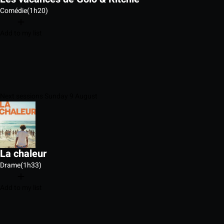
Comédie
(1h20)
Add to my list
Next sessions Sunday 9 August
La chaleur
Drame
(1h33)
Add to my list