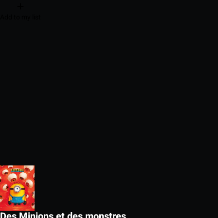
Add to my list
Des Minions et des monstres