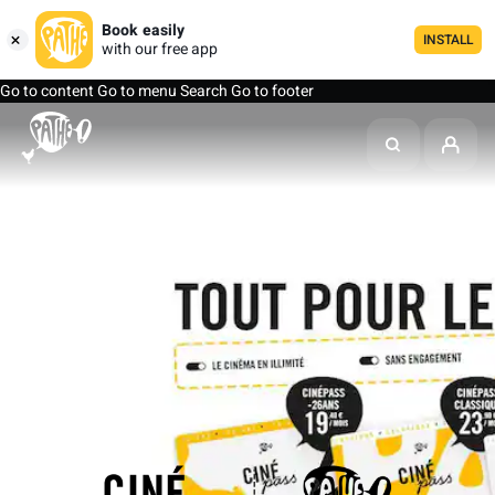
Book easily
INSTALL
with our free app
Go to content
Go to menu
Search
Go to footer