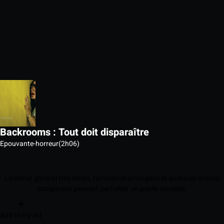
Backrooms : Tout doit disparaître
Epouvante-horreur
(2h06)
Le climat général très tendu, l'ambiance anxiogène et quelques scènes
sanglantes peuvent perturber un public sensible.
Add to my list