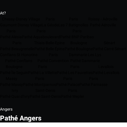
At?
Chessy-Disney Village
Paris
Paris
Roissy - Aéroville
Gaumont Disney Village
La Géode
Les 7 Batignolles
Pathé Aéroville
Paris
Paris
Paris
Pathé Alésia
Pathé Aquaboulevard
Pathé BNP Paribas
Paris
Thiais-Belle-Epine
Boulogne
Sénart
Pathé Beaugrenelle
Pathé Belle Épine
Pathé Boulogne
Pathé Carré Sénart
Conflans St Honorine
Paris
Dammarie Les Lys
Pathé Conflans
Pathé Convention
Pathé Dammarie
Boulogne
Paris
Paris
Levallois
Pathé Île Seguin
Pathé La Villette
Pathé Les Fauvettes
Pathé Levallois
Massy
Paris
Paris
Paris
Pathé Massy
Pathé Montparnos
Pathé Palace
Pathé Parnasse
Ivry
Saint-Denis
Paris
Pathé Quai d'Ivry
Pathé Saint-Denis
Pathé Wepler
Angers
Pathé Angers