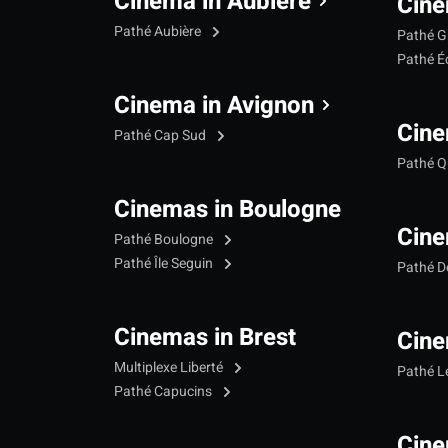
Cinema in Aubière
Cine
Pathé Aubière
Pathé G
Pathé Éc
Cinema in Avignon
Cine
Pathé Cap Sud
Pathé Qu
Cinemas in Boulogne
Cine
Pathé Boulogne
Pathé Île Seguin
Pathé 
Cinemas in Brest
Cine
Multiplexe Liberté
Pathé 
Pathé Capucins
Cine