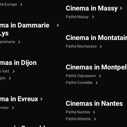
ité Europe
Cinema in Massy
Pathé Massy
ma in Dammarie
Lys
Cinema in Montatai
Dammarie
Pathé Montataire
mas in Dijon
Cinemas in Montpell
p Vert
Pathé Odysseum
ijon
Pathé Comédie
ma in Evreux
Cinemas in Nantes
vreux
Pathé Nantes
Pathé Atlantis