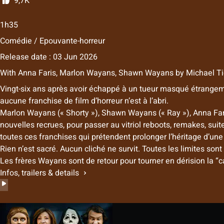
9,7K
1h35
Comédie / Epouvante-horreur
Release date : 03 Jun 2026
With
Anna Faris
,
Marlon Wayans
,
Shawn Wayans
by
Michael T
Vingt-six ans après avoir échappé à un tueur masqué étrangeme
aucune franchise de film d’horreur n’est à l’abri.
Marlon Wayans (« Shorty »), Shawn Wayans (« Ray »), Anna Fari
nouvelles recrues, pour passer au vitriol reboots, remakes, suit
toutes ces franchises qui prétendent prolonger l’héritage d’une 
Rien n’est sacré. Aucun cliché ne survit. Toutes les limites sont
Les frères Wayans sont de retour pour tourner en dérision la “c
Infos, trailers & details