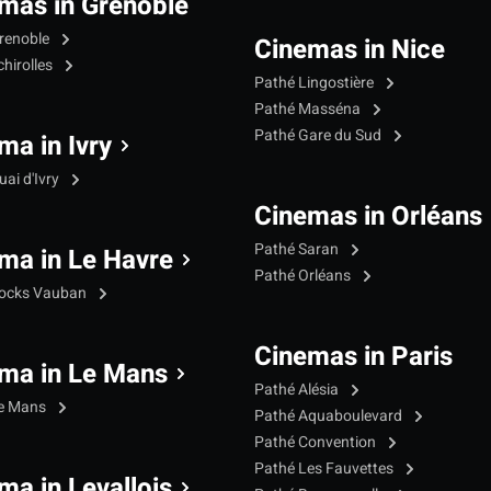
mas in Grenoble
renoble
Cinemas in Nice
hirolles
Pathé Lingostière
Pathé Masséna
Pathé Gare du Sud
ma in Ivry
ai d'Ivry
Cinemas in Orléans
Pathé Saran
ma in Le Havre
Pathé Orléans
Docks Vauban
Cinemas in Paris
ma in Le Mans
Pathé Alésia
Le Mans
Pathé Aquaboulevard
Pathé Convention
Pathé Les Fauvettes
ma in Levallois