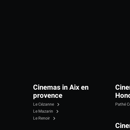
Cinemas in Aix en
Cine
provence
Hono
Le Cézanne
Pathé C
Le Mazarin
Le Renoir
Cine