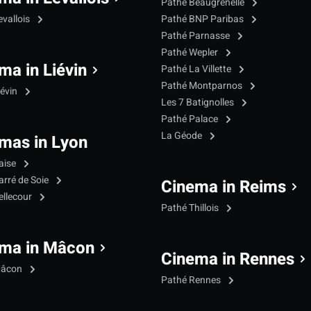
Pathé Beaugrenelle
evallois
Pathé BNP Paribas
Pathé Parnasse
Pathé Wepler
ma in Liévin
Pathé La Villette
Pathé Montparnos
iévin
Les 7 Batignolles
Pathé Palace
La Géode
mas in Lyon
aise
arré de Soie
Cinema in Reims
ellecour
Pathé Thillois
ma in Mâcon
Cinema in Rennes
Mâcon
Pathé Rennes