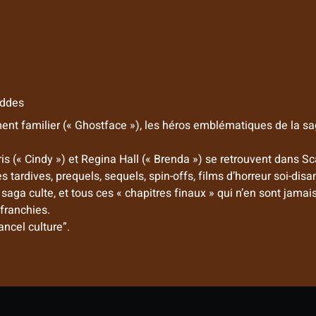
iddes
nt familier (« Ghostface »), les héros emblématiques de la sag
s (« Cindy ») et Regina Hall (« Brenda ») se retrouvent dans 
es tardives, prequels, sequels, spin-offs, films d’horreur soi-di
saga culte, et tous ces « chapitres finaux » qui n’en sont jamai
 franchies.
ancel culture”.