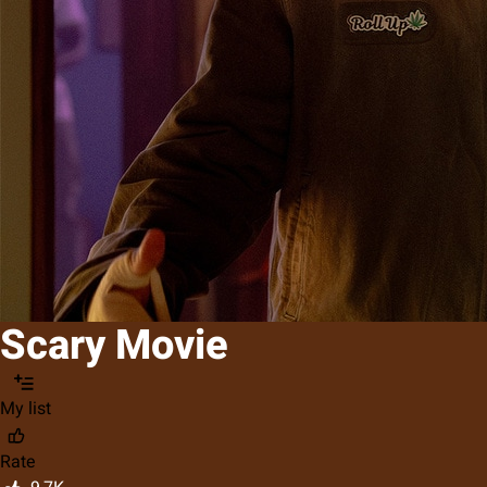
Scary Movie
My list
Rate