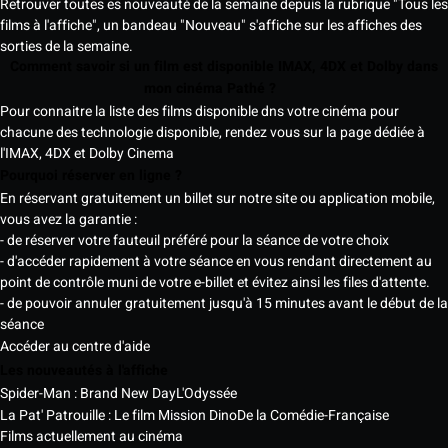
Retrouver toutes es nouveauté de la semaine depuis la rubrique "Tous les
films à l'affiche", un bandeau "Nouveau" s'affiche sur les affiches des
sorties de la semaine.
Comment savoir si un film est disponible IMAX, 4DX et Dolby dans
mon cinéma Pathé ?
Pour connaitre la liste des films disponible dns votre cinéma pour
chacune des technologie disponible, rendez vous sur la page dédiée à
l'IMAX, 4DX et Dolby Cinema
Pourquoi réserver en ligne ?
En réservant gratuitement un billet sur notre site ou application mobile,
vous avez la garantie :
- de réserver votre fauteuil préféré pour la séance de votre choix
- d'accéder rapidement à votre séance en vous rendant directement au
point de contrôle muni de votre e-billet et évitez ainsi les files d'attente.
- de pouvoir annuler gratuitement jusqu'à 15 minutes avant le début de la
séance
Accéder au centre d'aide
Les nouveautés à l'affiche
Spider-Man : Brand New Day
L'Odyssée
La Pat' Patrouille : Le film Mission Dino
De la Comédie-Française
Films actuellement au cinéma