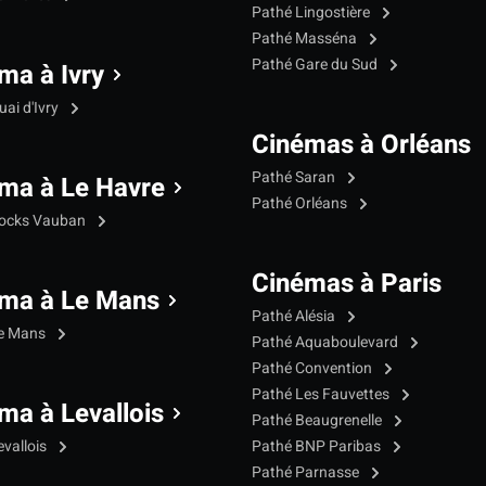
Pathé Lingostière
Pathé Masséna
Pathé Gare du Sud
ma à Ivry
ai d'Ivry
Cinémas à Orléans
Pathé Saran
ma à Le Havre
Pathé Orléans
Docks Vauban
Cinémas à Paris
ma à Le Mans
Pathé Alésia
Le Mans
Pathé Aquaboulevard
Pathé Convention
Pathé Les Fauvettes
ma à Levallois
Pathé Beaugrenelle
evallois
Pathé BNP Paribas
Pathé Parnasse