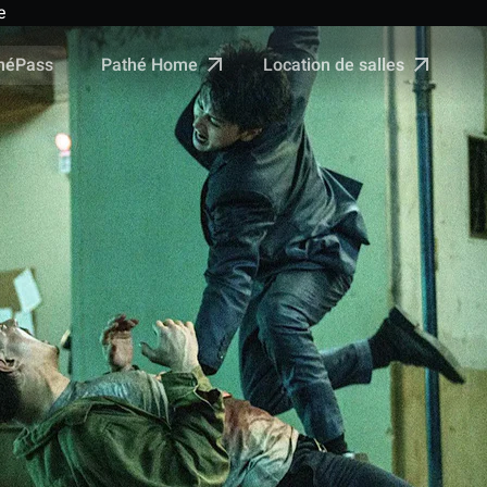
e
Pathé Home
Location de salles
néPass