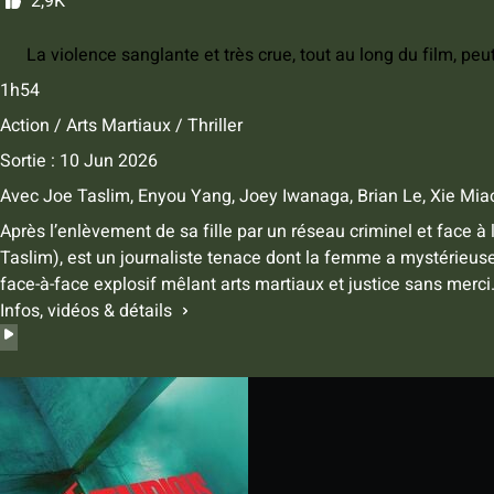
2,9K
La violence sanglante et très crue, tout au long du film, peu
1h54
Action / Arts Martiaux / Thriller
Sortie : 10 Jun 2026
Avec
Joe Taslim
,
Enyou Yang
,
Joey Iwanaga
,
Brian Le
,
Xie Mia
Après l’enlèvement de sa fille par un réseau criminel et face à 
Taslim), est un journaliste tenace dont la femme a mystérieu
face-à-face explosif mêlant arts martiaux et justice sans merci
Infos, vidéos & détails