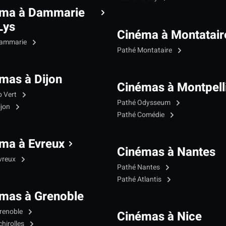
éma à Dammarie
Lys
Cinéma à Montatair
Dammarie
Pathé Montataire
mas à Dijon
Cinémas à Montpell
p Vert
Pathé Odysseum
ijon
Pathé Comédie
ma à Evreux
Cinémas à Nantes
vreux
Pathé Nantes
Pathé Atlantis
mas à Grenoble
renoble
Cinémas à Nice
hirolles