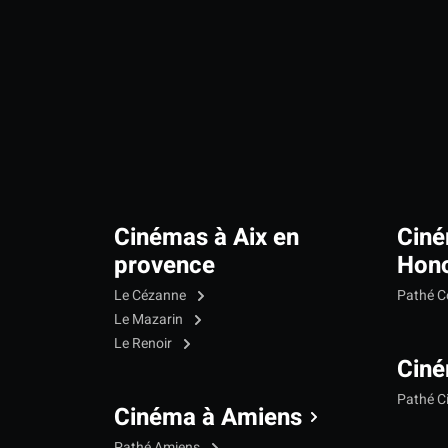
Cinémas à Aix en
Ciné
provence
Hono
Le Cézanne
Pathé C
Le Mazarin
Le Renoir
Ciné
Pathé C
Cinéma à Amiens
Pathé Amiens