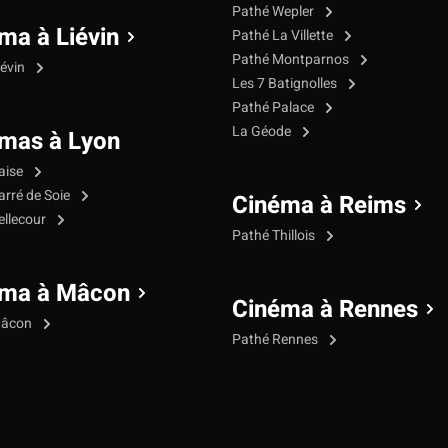
Pathé Wepler
ma à Liévin
Pathé La Villette
Pathé Montparnos
iévin
Les 7 Batignolles
Pathé Palace
La Géode
mas à Lyon
aise
arré de Soie
Cinéma à Reims
ellecour
Pathé Thillois
éma à Mâcon
Cinéma à Rennes
Mâcon
Pathé Rennes