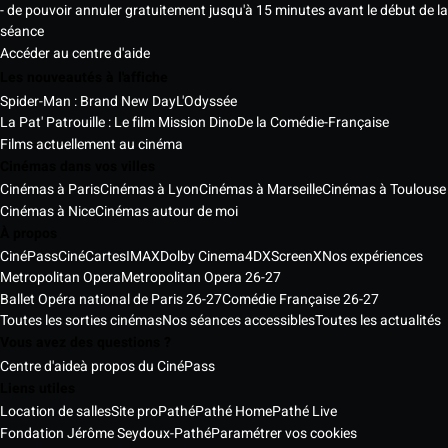
- de pouvoir annuler gratuitement jusqu'à 15 minutes avant le début de la
séance
Accéder au centre d'aide
Les nouveautés à l'affiche
Spider-Man : Brand New Day
L'Odyssée
La Pat' Patrouille : Le film Mission Dino
De la Comédie-Française
Films actuellement au cinéma
Cinémas dans vos villes
Cinémas à Paris
Cinémas à Lyon
Cinémas à Marseille
Cinémas à Toulouse
Cinémas à Nice
Cinémas autour de moi
À propos
CinéPass
CinéCartes
IMAX
Dolby Cinema
4DX
ScreenX
Nos expériences
Metropolitan Opera
Metropolitan Opera 26-27
Ballet Opéra national de Paris 26-27
Comédie Française 26-27
Toutes les sorties cinémas
Nos séances accessibles
Toutes les actualités
Vous avez des questions ?
Centre d'aide
à propos du CinéPass
Liens utiles
Location de salles
Site pro
Pathé
Pathé Home
Pathé Live
Fondation Jérôme Seydoux-Pathé
Paramétrer vos cookies