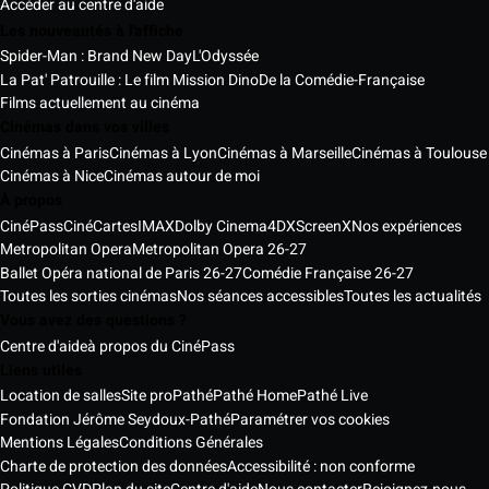
Accéder au centre d'aide
Les nouveautés à l'affiche
Spider-Man : Brand New Day
L'Odyssée
La Pat' Patrouille : Le film Mission Dino
De la Comédie-Française
Films actuellement au cinéma
Cinémas dans vos villes
Cinémas à Paris
Cinémas à Lyon
Cinémas à Marseille
Cinémas à Toulouse
Cinémas à Nice
Cinémas autour de moi
À propos
CinéPass
CinéCartes
IMAX
Dolby Cinema
4DX
ScreenX
Nos expériences
Metropolitan Opera
Metropolitan Opera 26-27
Ballet Opéra national de Paris 26-27
Comédie Française 26-27
Toutes les sorties cinémas
Nos séances accessibles
Toutes les actualités
Vous avez des questions ?
Centre d'aide
à propos du CinéPass
Liens utiles
Location de salles
Site pro
Pathé
Pathé Home
Pathé Live
Fondation Jérôme Seydoux-Pathé
Paramétrer vos cookies
Mentions Légales
Conditions Générales
Charte de protection des données
Accessibilité : non conforme