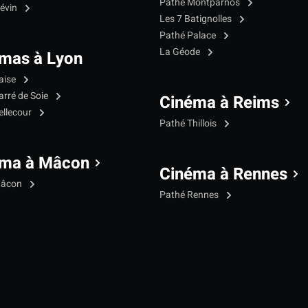
Pathé Montparnos
iévin
Les 7 Batignolles
Pathé Palace
La Géode
mas à Lyon
aise
arré de Soie
Cinéma à Reims
ellecour
Pathé Thillois
éma à Mâcon
Cinéma à Rennes
Mâcon
Pathé Rennes