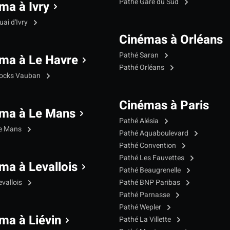
Pathé Gare du Sud
ma à Ivry
ai d'Ivry
Cinémas à Orléans
Pathé Saran
ma à Le Havre
Pathé Orléans
Docks Vauban
Cinémas à Paris
ma à Le Mans
Pathé Alésia
Le Mans
Pathé Aquaboulevard
Pathé Convention
Pathé Les Fauvettes
ma à Levallois
Pathé Beaugrenelle
evallois
Pathé BNP Paribas
Pathé Parnasse
Pathé Wepler
ma à Liévin
Pathé La Villette