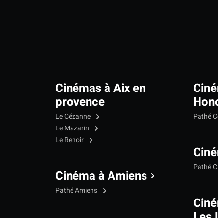
Cinémas à Aix en
Ciné
provence
Hono
Le Cézanne
Pathé C
Le Mazarin
Le Renoir
Ciné
Pathé C
Cinéma à Amiens
Pathé Amiens
Cin
Les 