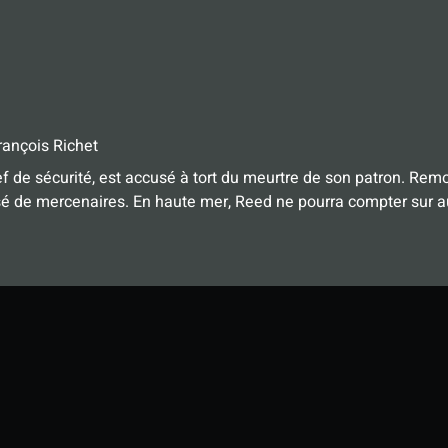
ançois Richet
de sécurité, est accusé à tort du meurtre de son patron. Remonta
sé de mercenaires. En haute mer, Reed ne pourra compter sur 