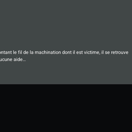
nt le fil de la machination dont il est victime, il se retrouve
aucune aide…