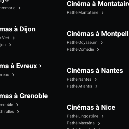
Cinéma à Montatair
Dammarie
Pathé Montataire
mas à Dijon
Cinémas à Montpell
p Vert
Pathé Odysseum
ijon
Pathé Comédie
ma à Evreux
Cinémas à Nantes
vreux
Pathé Nantes
Pathé Atlantis
mas à Grenoble
renoble
Cinémas à Nice
hirolles
Pathé Lingostière
Pathé Masséna