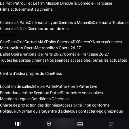
La Pat' Patrouille : Le film Mission Dino
De la Comédie-Française
Films actuellement au cinéma
Cinémas dans vos villes
Cinémas à Paris
Cinémas à Lyon
Cinémas à Marseille
Cinémas à Toulouse
Cinémas à Nice
Cinémas autour de moi
À propos
CinéPass
CinéCartes
IMAX
Dolby Cinema
4DX
ScreenX
Nos expériences
Metropolitan Opera
Metropolitan Opera 26-27
Ballet Opéra national de Paris 26-27
Comédie Française 26-27
Toutes les sorties cinémas
Nos séances accessibles
Toutes les actualités
Vous avez des questions ?
Centre d'aide
à propos du CinéPass
Liens utiles
Location de salles
Site pro
Pathé
Pathé Home
Pathé Live
Fondation Jérôme Seydoux-Pathé
Paramétrer vos cookies
Mentions Légales
Conditions Générales
Charte de protection des données
Accessibilité : non conforme
Politique CVD
Plan du site
Centre d'aide
Nous contacter
Rejoignez-nous
Pathé Cinémas Services © 2026