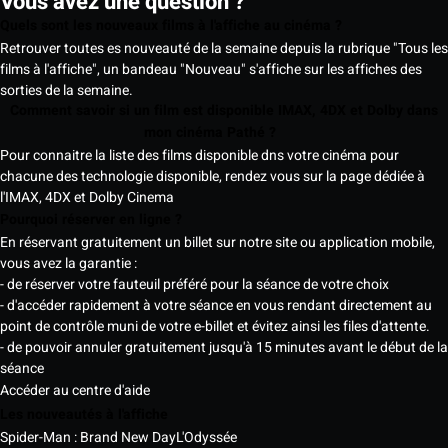
Vous avez une question ?
Quels sont les nouveaux films à l'affiche au cinéma ?
Retrouver toutes es nouveauté de la semaine depuis la rubrique "Tous les
films à l'affiche", un bandeau "Nouveau" s'affiche sur les affiches des
sorties de la semaine.
Comment savoir si un film est disponible IMAX, 4DX et Dolby dans
mon cinéma Pathé ?
Pour connaitre la liste des films disponible dns votre cinéma pour
chacune des technologie disponible, rendez vous sur la page dédiée à
l'IMAX, 4DX et Dolby Cinema
Pourquoi réserver en ligne ?
En réservant gratuitement un billet sur notre site ou application mobile,
vous avez la garantie :
- de réserver votre fauteuil préféré pour la séance de votre choix
- d'accéder rapidement à votre séance en vous rendant directement au
point de contrôle muni de votre e-billet et évitez ainsi les files d'attente.
- de pouvoir annuler gratuitement jusqu'à 15 minutes avant le début de la
séance
Accéder au centre d'aide
Les nouveautés à l'affiche
Spider-Man : Brand New Day
L'Odyssée