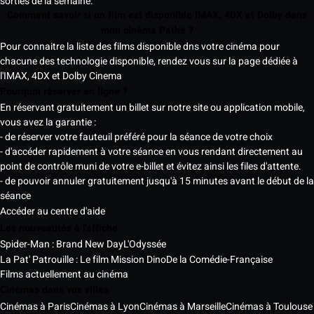
sorties de la semaine.
Comment savoir si un film est disponible IMAX, 4DX et Dolby dans
mon cinéma Pathé ?
Pour connaitre la liste des films disponible dns votre cinéma pour
chacune des technologie disponible, rendez vous sur la page dédiée à
l'IMAX, 4DX et Dolby Cinema
Pourquoi réserver en ligne ?
En réservant gratuitement un billet sur notre site ou application mobile,
vous avez la garantie :
- de réserver votre fauteuil préféré pour la séance de votre choix
- d'accéder rapidement à votre séance en vous rendant directement au
point de contrôle muni de votre e-billet et évitez ainsi les files d'attente.
- de pouvoir annuler gratuitement jusqu'à 15 minutes avant le début de la
séance
Accéder au centre d'aide
Les nouveautés à l'affiche
Spider-Man : Brand New Day
L'Odyssée
La Pat' Patrouille : Le film Mission Dino
De la Comédie-Française
Films actuellement au cinéma
Cinémas dans vos villes
Cinémas à Paris
Cinémas à Lyon
Cinémas à Marseille
Cinémas à Toulouse