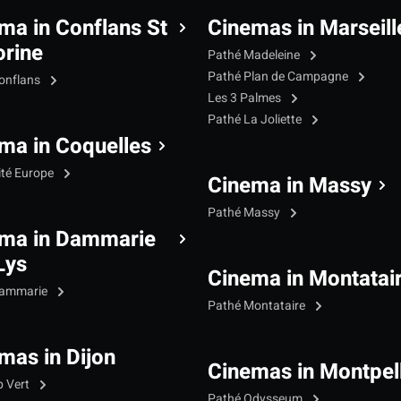
ma in Conflans St
Cinemas in Marseill
rine
Pathé Madeleine
Pathé Plan de Campagne
onflans
Les 3 Palmes
Pathé La Joliette
ma in Coquelles
ité Europe
Cinema in Massy
Pathé Massy
ma in Dammarie
Lys
Cinema in Montatai
Dammarie
Pathé Montataire
mas in Dijon
Cinemas in Montpell
p Vert
Pathé Odysseum