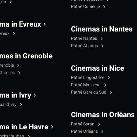
ijon
Pathé Comédie
ma in Evreux
Cinemas in Nantes
vreux
Pathé Nantes
Pathé Atlantis
mas in Grenoble
renoble
Cinemas in Nice
hirolles
Pathé Lingostière
Pathé Masséna
Pathé Gare du Sud
ma in Ivry
ai d'Ivry
Cinemas in Orléans
Pathé Saran
ma in Le Havre
Pathé Orléans
Docks Vauban