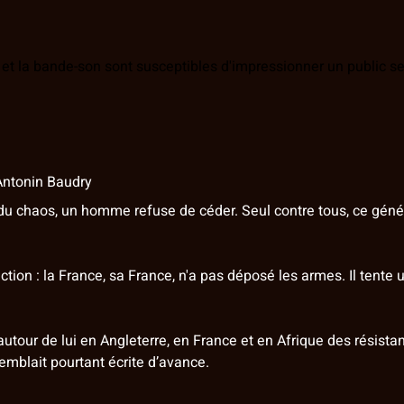
et la bande-son sont susceptibles d'impressionner un public se
ntonin Baudry
u du chaos, un homme refuse de céder. Seul contre tous, ce géné
tion : la France, sa France, n'a pas déposé les armes. Il tente 
t autour de lui en Angleterre, en France et en Afrique des résist
 semblait pourtant écrite d’avance.