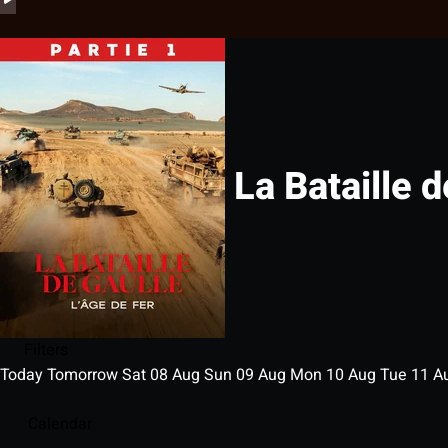
La Bataille d
Filters
Today
Tomorrow
Sat
08
Aug
Sun
09
Aug
Mon
10
Aug
Tue
11
A
Calendar