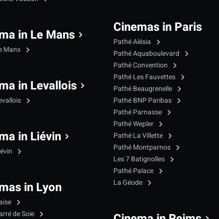
Cinemas in Paris
ma in Le Mans
Pathé Alésia
Le Mans
Pathé Aquaboulevard
Pathé Convention
Pathé Les Fauvettes
ma in Levallois
Pathé Beaugrenelle
evallois
Pathé BNP Paribas
Pathé Parnasse
Pathé Wepler
ma in Liévin
Pathé La Villette
Pathé Montparnos
iévin
Les 7 Batignolles
Pathé Palace
La Géode
mas in Lyon
aise
arré de Soie
Cinema in Reims