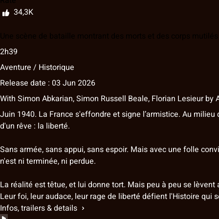
Rate
34,3K
Une scène de bataille montrant des morts et des corps mutilés 
2h39
Aventure / Historique
Release date : 03 Jun 2026
With
Simon Abkarian
,
Simon Russell Beale
,
Florian Lesieur
by
A
Juin 1940. La France s'effondre et signe l’armistice. Au milie
d'un rêve : la liberté.
Sans armée, sans appui, sans espoir. Mais avec une folle convic
n'est ni terminée, ni perdue.
La réalité est têtue, et lui donne tort. Mais peu à peu se lèven
Leur foi, leur audace, leur rage de liberté défient l'Histoire qui
Infos, trailers & details