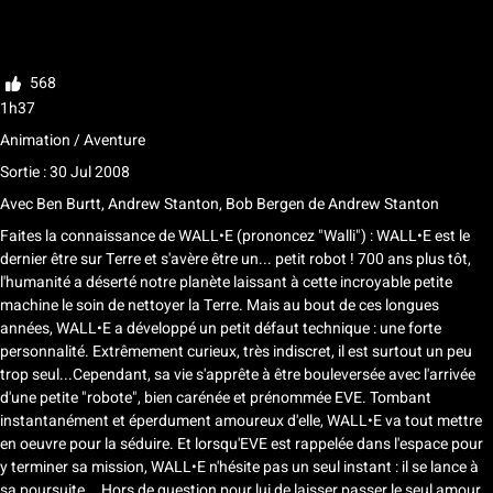
Ma liste
Noter
568
1h37
Animation / Aventure
Sortie : 30 Jul 2008
Avec
Ben Burtt, Andrew Stanton, Bob Bergen
de
Andrew Stanton
Faites la connaissance de WALL•E (prononcez "Walli") : WALL•E est le
dernier être sur Terre et s'avère être un... petit robot ! 700 ans plus tôt,
l'humanité a déserté notre planète laissant à cette incroyable petite
machine le soin de nettoyer la Terre. Mais au bout de ces longues
années, WALL•E a développé un petit défaut technique : une forte
personnalité. Extrêmement curieux, très indiscret, il est surtout un peu
trop seul...Cependant, sa vie s'apprête à être bouleversée avec l'arrivée
d'une petite "robote", bien carénée et prénommée EVE. Tombant
instantanément et éperdument amoureux d'elle, WALL•E va tout mettre
en oeuvre pour la séduire. Et lorsqu'EVE est rappelée dans l'espace pour
y terminer sa mission, WALL•E n'hésite pas un seul instant : il se lance à
sa poursuite... Hors de question pour lui de laisser passer le seul amour