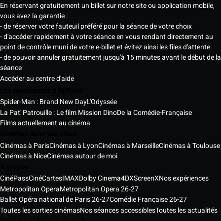
En réservant gratuitement un billet sur notre site ou application mobile,
vous avez la garantie :
- de réserver votre fauteuil préféré pour la séance de votre choix
- d'accéder rapidement à votre séance en vous rendant directement au
point de contrôle muni de votre e-billet et évitez ainsi les files d'attente.
- de pouvoir annuler gratuitement jusqu'à 15 minutes avant le début de la
séance
Accéder au centre d'aide
Les nouveautés à l'affiche
Spider-Man : Brand New Day
L'Odyssée
La Pat' Patrouille : Le film Mission Dino
De la Comédie-Française
Films actuellement au cinéma
Cinémas dans vos villes
Cinémas à Paris
Cinémas à Lyon
Cinémas à Marseille
Cinémas à Toulouse
Cinémas à Nice
Cinémas autour de moi
À propos
CinéPass
CinéCartes
IMAX
Dolby Cinema
4DX
ScreenX
Nos expériences
Metropolitan Opera
Metropolitan Opera 26-27
Ballet Opéra national de Paris 26-27
Comédie Française 26-27
Toutes les sorties cinémas
Nos séances accessibles
Toutes les actualités