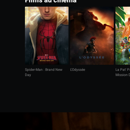
Films au cinéma
Spider-Man : Brand New
L'Odyssée
La Pat' Pa
Day
Mission 