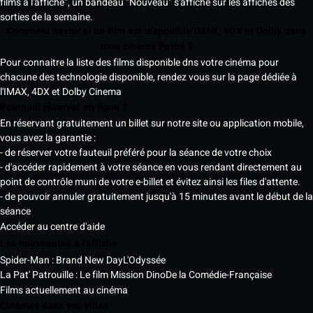
films à l'affiche", un bandeau "Nouveau" s'affiche sur les affiches des
sorties de la semaine.
Comment savoir si un film est disponible IMAX, 4DX et Dolby dans
mon cinéma Pathé ?
Pour connaitre la liste des films disponible dns votre cinéma pour
chacune des technologie disponible, rendez vous sur la page dédiée à
l'IMAX, 4DX et Dolby Cinema
Pourquoi réserver en ligne ?
En réservant gratuitement un billet sur notre site ou application mobile,
vous avez la garantie :
- de réserver votre fauteuil préféré pour la séance de votre choix
- d'accéder rapidement à votre séance en vous rendant directement au
point de contrôle muni de votre e-billet et évitez ainsi les files d'attente.
- de pouvoir annuler gratuitement jusqu'à 15 minutes avant le début de la
séance
Accéder au centre d'aide
Les nouveautés à l'affiche
Spider-Man : Brand New Day
L'Odyssée
La Pat' Patrouille : Le film Mission Dino
De la Comédie-Française
Films actuellement au cinéma
Cinémas dans vos villes