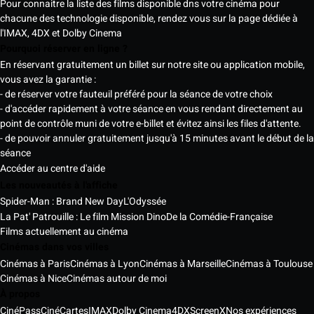
Pour connaitre la liste des films disponible dns votre cinéma pour
chacune des technologie disponible, rendez vous sur la page dédiée à
l'IMAX, 4DX et Dolby Cinema
Pourquoi réserver en ligne ?
En réservant gratuitement un billet sur notre site ou application mobile,
vous avez la garantie :
- de réserver votre fauteuil préféré pour la séance de votre choix
- d'accéder rapidement à votre séance en vous rendant directement au
point de contrôle muni de votre e-billet et évitez ainsi les files d'attente.
- de pouvoir annuler gratuitement jusqu'à 15 minutes avant le début de la
séance
Accéder au centre d'aide
Les nouveautés à l'affiche
Spider-Man : Brand New Day
L'Odyssée
La Pat' Patrouille : Le film Mission Dino
De la Comédie-Française
Films actuellement au cinéma
Cinémas dans vos villes
Cinémas à Paris
Cinémas à Lyon
Cinémas à Marseille
Cinémas à Toulouse
Cinémas à Nice
Cinémas autour de moi
À propos
CinéPass
CinéCartes
IMAX
Dolby Cinema
4DX
ScreenX
Nos expériences