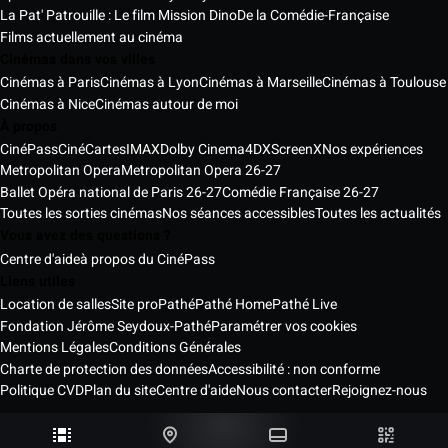
La Pat' Patrouille : Le film Mission Dino
De la Comédie-Française
Films actuellement au cinéma
Cinémas dans vos villes
Cinémas à Paris
Cinémas à Lyon
Cinémas à Marseille
Cinémas à Toulouse
Cinémas à Nice
Cinémas autour de moi
À propos
CinéPass
CinéCartes
IMAX
Dolby Cinema
4DX
ScreenX
Nos expériences
Metropolitan Opera
Metropolitan Opera 26-27
Ballet Opéra national de Paris 26-27
Comédie Française 26-27
Toutes les sorties cinémas
Nos séances accessibles
Toutes les actualités
Vous avez des questions ?
Centre d'aide
à propos du CinéPass
Liens utiles
Location de salles
Site pro
Pathé
Pathé Home
Pathé Live
Fondation Jérôme Seydoux-Pathé
Paramétrer vos cookies
Mentions Légales
Conditions Générales
Charte de protection des données
Accessibilité : non conforme
Politique CVD
Plan du site
Centre d'aide
Nous contacter
Rejoignez-nous
Pathé Cinémas Services © 2026