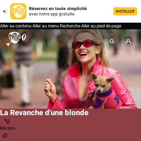
Réservez en toute simplicité
INSTALLER
avec notre app gratuite
Aller au contenu
Aller au menu
Recherche
Aller au pied de page
La Revanche d'une blonde
Ma liste