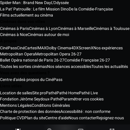
Spider-Man : Brand New Day
L'Odyssée
La Pat' Patrouille : Le film Mission Dino
De la Comédie-Française
Films actuellement au cinéma
Cinémas dans vos villes
Cinémas à Paris
Cinémas à Lyon
Cinémas à Marseille
Cinémas à Toulouse
Cinémas à Nice
Cinémas autour de moi
À propos
CinéPass
CinéCartes
IMAX
Dolby Cinema
4DX
ScreenX
Nos expériences
Metropolitan Opera
Metropolitan Opera 26-27
Ballet Opéra national de Paris 26-27
Comédie Française 26-27
Toutes les sorties cinémas
Nos séances accessibles
Toutes les actualités
Vous avez des questions ?
Centre d'aide
à propos du CinéPass
Liens utiles
Location de salles
Site pro
Pathé
Pathé Home
Pathé Live
Fondation Jérôme Seydoux-Pathé
Paramétrer vos cookies
Mentions Légales
Conditions Générales
Charte de protection des données
Accessibilité : non conforme
Politique CVD
Plan du site
Centre d'aide
Nous contacter
Rejoignez-nous