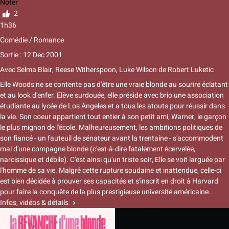
Noter
2
1h36
Comédie / Romance
Sortie : 12 Dec 2001
Avec
Selma Blair
,
Reese Witherspoon
,
Luke Wilson
de
Robert Luketic
Elle Woods ne se contente pas d'être une vraie blonde au sourire éclatant
et au look d'enfer. Elève surdouée, elle préside avec brio une association
étudiante au lycée de Los Angeles et a tous les atouts pour réussir dans
la vie. Son coeur appartient tout entier à son petit ami, Warner, le garçon
le plus mignon de l'école. Malheureusement, les ambitions politiques de
son fiancé - un fauteuil de sénateur avant la trentaine - s'accommodent
mal d'une compagne blonde (c'est-à-dire fatalement écervelée,
narcissique et débile). C'est ainsi qu'un triste soir, Elle se voit larguée par
l'homme de sa vie. Malgré cette rupture soudaine et inattendue, celle-ci
est bien décidée à prouver ses capacités et s'inscrit en droit à Harvard
pour faire la conquête de la plus prestigieuse université américaine.
Infos, vidéos & détails