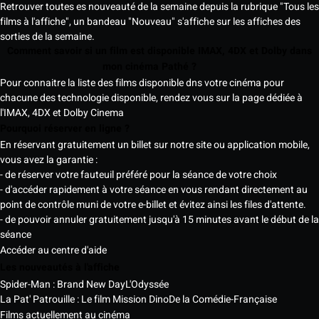
Retrouver toutes es nouveauté de la semaine depuis la rubrique "Tous les
films à l'affiche", un bandeau "Nouveau" s'affiche sur les affiches des
sorties de la semaine.
Comment savoir si un film est disponible IMAX, 4DX et Dolby dans
mon cinéma Pathé ?
Pour connaitre la liste des films disponible dns votre cinéma pour
chacune des technologie disponible, rendez vous sur la page dédiée à
l'IMAX, 4DX et Dolby Cinema
Pourquoi réserver en ligne ?
En réservant gratuitement un billet sur notre site ou application mobile,
vous avez la garantie :
- de réserver votre fauteuil préféré pour la séance de votre choix
- d'accéder rapidement à votre séance en vous rendant directement au
point de contrôle muni de votre e-billet et évitez ainsi les files d'attente.
- de pouvoir annuler gratuitement jusqu'à 15 minutes avant le début de la
séance
Accéder au centre d'aide
Les nouveautés à l'affiche
Spider-Man : Brand New Day
L'Odyssée
La Pat' Patrouille : Le film Mission Dino
De la Comédie-Française
Films actuellement au cinéma