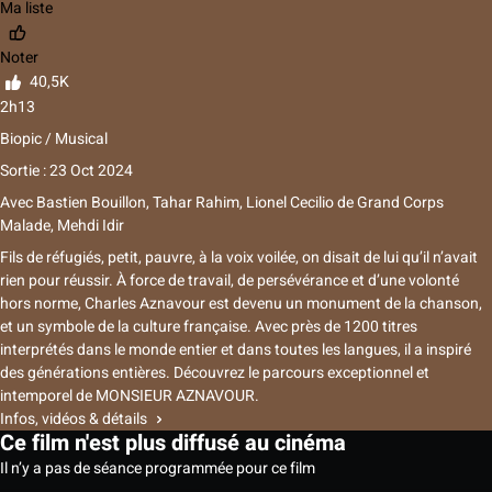
Ma liste
Noter
40,5K
2h13
Biopic / Musical
Sortie : 23 Oct 2024
Avec
Bastien Bouillon, Tahar Rahim, Lionel Cecilio
de
Grand Corps
Malade, Mehdi Idir
Fils de réfugiés, petit, pauvre, à la voix voilée, on disait de lui qu’il n’avait
rien pour réussir. À force de travail, de persévérance et d’une volonté
hors norme, Charles Aznavour est devenu un monument de la chanson,
et un symbole de la culture française. Avec près de 1200 titres
interprétés dans le monde entier et dans toutes les langues, il a inspiré
des générations entières. Découvrez le parcours exceptionnel et
intemporel de MONSIEUR AZNAVOUR.
Infos, vidéos & détails
Ce film n'est plus diffusé au cinéma
Il n’y a pas de séance programmée pour ce film