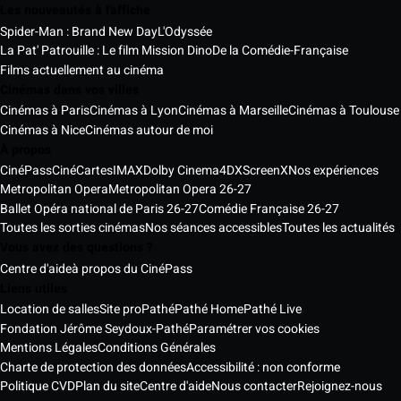
Les nouveautés à l'affiche
Spider-Man : Brand New Day
L'Odyssée
La Pat' Patrouille : Le film Mission Dino
De la Comédie-Française
Films actuellement au cinéma
Cinémas dans vos villes
Cinémas à Paris
Cinémas à Lyon
Cinémas à Marseille
Cinémas à Toulouse
Cinémas à Nice
Cinémas autour de moi
À propos
CinéPass
CinéCartes
IMAX
Dolby Cinema
4DX
ScreenX
Nos expériences
Metropolitan Opera
Metropolitan Opera 26-27
Ballet Opéra national de Paris 26-27
Comédie Française 26-27
Toutes les sorties cinémas
Nos séances accessibles
Toutes les actualités
Vous avez des questions ?
Centre d'aide
à propos du CinéPass
Liens utiles
Location de salles
Site pro
Pathé
Pathé Home
Pathé Live
Fondation Jérôme Seydoux-Pathé
Paramétrer vos cookies
Mentions Légales
Conditions Générales
Charte de protection des données
Accessibilité : non conforme
Politique CVD
Plan du site
Centre d'aide
Nous contacter
Rejoignez-nous