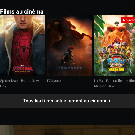
Films au cinéma
Nouve
Spider-Man : Brand New
L'Odyssée
La Pat' Patrouille : Le fil
Day
Mission Dino
Tous les films actuellement au cinéma