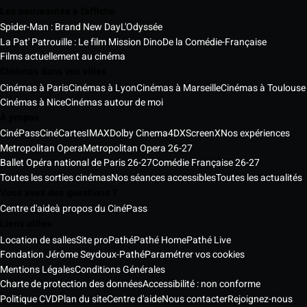
Les nouveautés à l'affiche
Spider-Man : Brand New Day
L'Odyssée
La Pat' Patrouille : Le film Mission Dino
De la Comédie-Française
Films actuellement au cinéma
Cinémas dans vos villes
Cinémas à Paris
Cinémas à Lyon
Cinémas à Marseille
Cinémas à Toulouse
Cinémas à Nice
Cinémas autour de moi
À propos
CinéPass
CinéCartes
IMAX
Dolby Cinema
4DX
ScreenX
Nos expériences
Metropolitan Opera
Metropolitan Opera 26-27
Ballet Opéra national de Paris 26-27
Comédie Française 26-27
Toutes les sorties cinémas
Nos séances accessibles
Toutes les actualités
Vous avez des questions ?
Centre d'aide
à propos du CinéPass
Liens utiles
Location de salles
Site pro
Pathé
Pathé Home
Pathé Live
Fondation Jérôme Seydoux-Pathé
Paramétrer vos cookies
Mentions Légales
Conditions Générales
Charte de protection des données
Accessibilité : non conforme
Politique CVD
Plan du site
Centre d'aide
Nous contacter
Rejoignez-nous